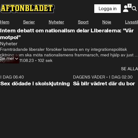
Logga in
Hem
Serier
Nyheter
Sport
Nöje
Livsstil
Intern debatt om nationalism delar Liberalerna: ”Vår
motpol”
Nyheter
Framträdande liberaler försöker lansera en ny integrationspolitisk 
riktning som ska möta nationalismens frammarsch, med hjälp av just 
Se mer
nationalism.

Nyheter
•
11.08.23
•
102 sek
SE ALLA
Men projektet stöter på internt motstånd och kritiseras för att spela 
Sverigedemokraterna i händerna.
I DAG 06:40
0:47
DAGENS VÄDER
•
I DAG 02:30
Sex dödade i skolskjutning
Så blir vädret där du bor