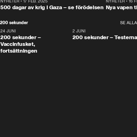
NYHETER
•
17 FEB. 2025
0:45
NYHETER
•
16 F
500 dagar av krig i Gaza – se förödelsen
Nya vapen ti
200 sekunder
SE ALLA
24 JUNI
5:00
2 JUNI
200 sekunder –
200 sekunder – Testern
Vaccinfusket,
fortsättningen