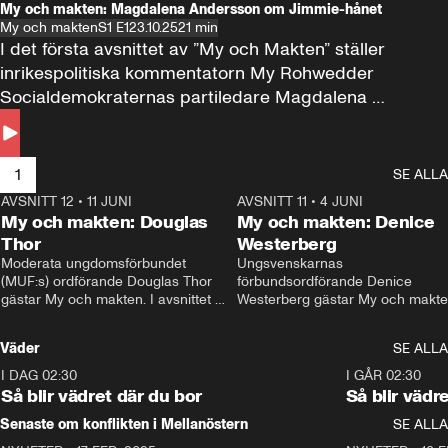
My och makten: Magdalena Andersson om Jimmie-hånet
My och makten
S1 E1
23.10.25
21 min
I det första avsnittet av ”My och Makten” ställer 
inrikespolitiska kommentatorn My Rohwedder 
Socialdemokraternas partiledare Magdalena 
Andersson till svars.
1
SE ALLA
AVSNITT 12
•
11 JUNI
26:27
AVSNITT 11
•
4 JUNI
2
My och makten: Douglas
My och makten: Denice
Thor
Westerberg
Moderata ungdomsförbundet 
Ungsvenskarnas 
(MUF:s) ordförande Douglas Thor 
förbundsordförande Denice 
gästar My och makten. I avsnittet 
Westerberg gästar My och makten.
diskuteras tonårsutvisningarna och 
avsnittet diskuteras migrationsfrå
hur Moderaterna ska locka väljare till 
och hur SD ska locka kvinnliga 
Väder
SE ALLA
valet i höst. 
väljare. 
I DAG 02:30
1:06
I GÅR 02:30
Så blir vädret där du bor
Så blir vädr
Senaste om konflikten i Mellanöstern
SE ALLA