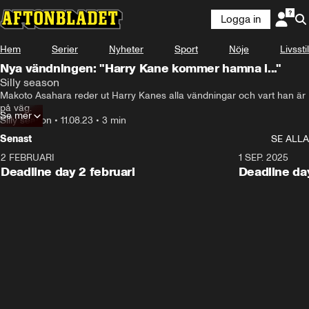
Logga in
Hem
Serier
Nyheter
Sport
Nöje
Livsstil
Nya vändningen: "Harry Kane kommer hamna i..."
Silly season
Makoto Asahara reder ut Harry Kanes alla vändningar och vart han är 
på väg.
Se mer
Silly season
•
11.08.23
•
3 min
Senast
SE ALLA
2 FEBRUARI
1 SEP. 2025
Deadline day 2 februari
Deadline da