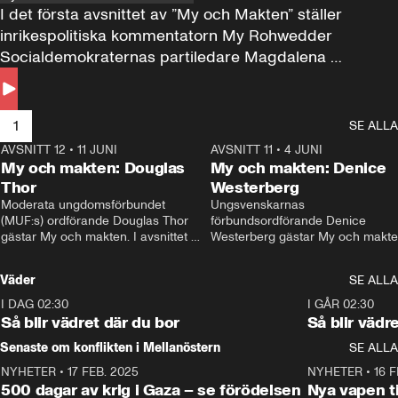
I det första avsnittet av ”My och Makten” ställer 
inrikespolitiska kommentatorn My Rohwedder 
Socialdemokraternas partiledare Magdalena 
Andersson till svars.
1
SE ALLA
AVSNITT 12
•
11 JUNI
26:27
AVSNITT 11
•
4 JUNI
2
My och makten: Douglas
My och makten: Denice
Thor
Westerberg
Moderata ungdomsförbundet 
Ungsvenskarnas 
(MUF:s) ordförande Douglas Thor 
förbundsordförande Denice 
gästar My och makten. I avsnittet 
Westerberg gästar My och makten.
diskuteras tonårsutvisningarna och 
avsnittet diskuteras migrationsfrå
hur Moderaterna ska locka väljare till 
och hur SD ska locka kvinnliga 
Väder
SE ALLA
valet i höst. 
väljare. 
I DAG 02:30
1:06
I GÅR 02:30
Så blir vädret där du bor
Så blir vädr
Senaste om konflikten i Mellanöstern
SE ALLA
NYHETER
•
17 FEB. 2025
0:45
NYHETER
•
16 F
500 dagar av krig i Gaza – se förödelsen
Nya vapen ti