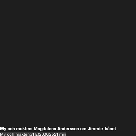
My och makten: Magdalena Andersson om Jimmie-hånet
My och makten
S1 E1
23.10.25
21 min