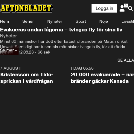
Logga in
Hem
Serier
Nyheter
Sport
Nöje
Livsstil
Evakueras undan lågorna – tvingas fly för sina liv
Nyheter
Minst 80 människor har dött efter katastrofbranden på Maui, i öriket 
Hawaii. Samtidigt har tusentals människor tvingats fly, för att rädda 
Se mer
sina liv.
Nyheter
•
12.08.23
•
68 sek
SE ALLA
7 AUGUSTI
0:42
I DAG 05:56
Kristersson om Tidö-
20 000 evakuerade – nä
sprickan i vårdfrågan
bränder gäckar Kanada