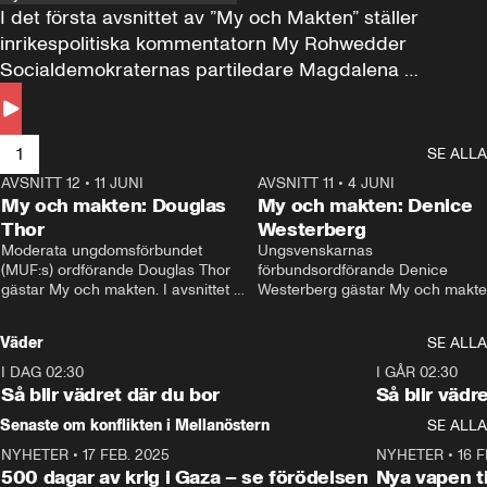
I det första avsnittet av ”My och Makten” ställer 
inrikespolitiska kommentatorn My Rohwedder 
Socialdemokraternas partiledare Magdalena 
Andersson till svars.
1
SE ALLA
AVSNITT 12
•
11 JUNI
26:27
AVSNITT 11
•
4 JUNI
2
My och makten: Douglas
My och makten: Denice
Thor
Westerberg
Moderata ungdomsförbundet 
Ungsvenskarnas 
(MUF:s) ordförande Douglas Thor 
förbundsordförande Denice 
gästar My och makten. I avsnittet 
Westerberg gästar My och makten.
diskuteras tonårsutvisningarna och 
avsnittet diskuteras migrationsfrå
hur Moderaterna ska locka väljare till 
och hur SD ska locka kvinnliga 
Väder
SE ALLA
valet i höst. 
väljare. 
I DAG 02:30
1:06
I GÅR 02:30
Så blir vädret där du bor
Så blir vädr
Senaste om konflikten i Mellanöstern
SE ALLA
NYHETER
•
17 FEB. 2025
0:45
NYHETER
•
16 F
500 dagar av krig i Gaza – se förödelsen
Nya vapen ti