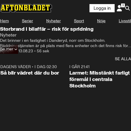
Logga in
Hem
Serier
Nyheter
Sport
Nöje
Livsstil
Storbrand i bilaffär – risk för spridning
Nyheter
Det brinner i en fastighet i Danderyd, norr om Stockholm. 
Räddningstjänsten är på plats med flera enheter och det finns risk för 
Se mer
att branden sprider sig.
Nyheter
•
13.08.23
•
56 sek
SE ALLA
DAGENS VÄDER
•
I DAG 02:30
1:06
I GÅR 21:41
Så blir vädret där du bor
Larmet: Misstänkt farligt
föremål i centrala
Stockholm