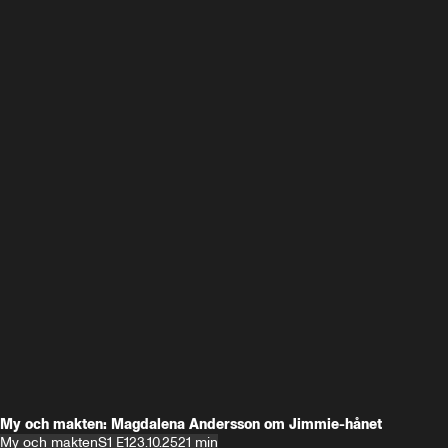
My och makten: Magdalena Andersson om Jimmie-hånet
My och makten
S1 E1
23.10.25
21 min