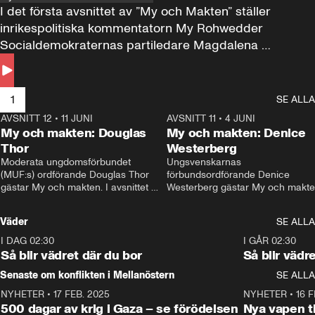
I det första avsnittet av ”My och Makten” ställer 
inrikespolitiska kommentatorn My Rohwedder 
Socialdemokraternas partiledare Magdalena 
Andersson till svars.
1
SE ALLA
AVSNITT 12
•
11 JUNI
26:27
AVSNITT 11
•
4 JUNI
2
My och makten: Douglas
My och makten: Denice
Thor
Westerberg
Moderata ungdomsförbundet 
Ungsvenskarnas 
(MUF:s) ordförande Douglas Thor 
förbundsordförande Denice 
gästar My och makten. I avsnittet 
Westerberg gästar My och makten.
diskuteras tonårsutvisningarna och 
avsnittet diskuteras migrationsfrå
hur Moderaterna ska locka väljare till 
och hur SD ska locka kvinnliga 
Väder
SE ALLA
valet i höst. 
väljare. 
I DAG 02:30
1:06
I GÅR 02:30
Så blir vädret där du bor
Så blir vädr
Senaste om konflikten i Mellanöstern
SE ALLA
NYHETER
•
17 FEB. 2025
0:45
NYHETER
•
16 F
500 dagar av krig i Gaza – se förödelsen
Nya vapen ti