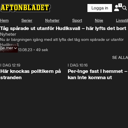
Logga in
Hem
Serier
Nyheter
Sport
Nöje
Livsstil
Tåg spårade ut utanför Hudiksvall – här lyfts det bort
Nyheter
Nu är bärgningen igång med att lyfta det tåg som spårade ur utanför 
Hudiksvall.
Se mer
Nyheter
•
13.08.23
•
49 sek
SE ALLA
I DAG 12:19
0:45
I DAG 10:16
Här knockas politikern på
Per-Inge fast i hemmet –
stranden
kan inte komma ut