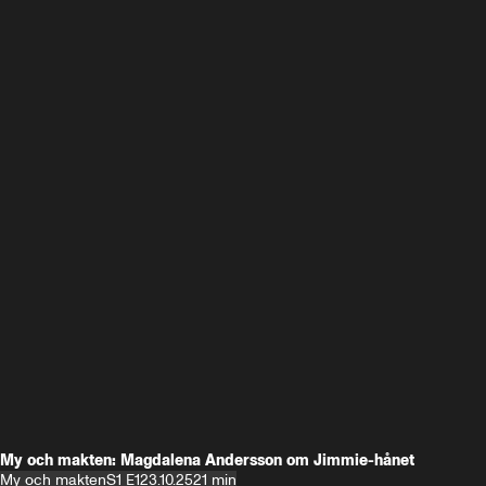
My och makten: Magdalena Andersson om Jimmie-hånet
My och makten
S1 E1
23.10.25
21 min