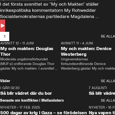
I det första avsnittet av ”My och Makten” ställer 
inrikespolitiska kommentatorn My Rohwedder 
Socialdemokraternas partiledare Magdalena 
Andersson till svars.
1
SE ALLA
AVSNITT 12
•
11 JUNI
26:27
AVSNITT 11
•
4 JUNI
2
My och makten: Douglas
My och makten: Denice
Thor
Westerberg
Moderata ungdomsförbundet 
Ungsvenskarnas 
(MUF:s) ordförande Douglas Thor 
förbundsordförande Denice 
gästar My och makten. I avsnittet 
Westerberg gästar My och makten.
diskuteras tonårsutvisningarna och 
avsnittet diskuteras migrationsfrå
hur Moderaterna ska locka väljare till 
och hur SD ska locka kvinnliga 
Väder
SE ALLA
valet i höst. 
väljare. 
I GÅR 02:30
1:06
7 AUGUSTI
Så blir vädret där du bor
Så blir vädr
Senaste om konflikten i Mellanöstern
SE ALLA
NYHETER
•
17 FEB. 2025
0:45
NYHETER
•
16 F
500 dagar av krig i Gaza – se förödelsen
Nya vapen ti