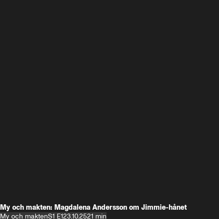
My och makten: Magdalena Andersson om Jimmie-hånet
My och makten
S1 E1
23.10.25
21 min