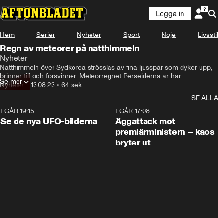
Logga in
Hem
Serier
Nyheter
Sport
Nöje
Livsstil
Regn av meteorer på natthimmeln
Nyheter
Natthimmeln över Sydkorea strösslas av fina ljusspår som dyker upp, 
brinner till och försvinner. Meteorregnet Perseiderna är här.
Se mer
Nyheter
•
13.08.23
•
64 sek
SE ALLA
I GÅR 19:15
0:36
I GÅR 17:08
Se de nya UFO-bilderna
Äggattack mot
premiärministern – kaos
bryter ut