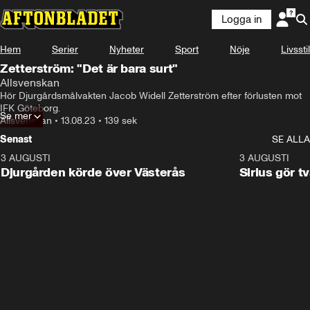
Logga in
Hem
Serier
Nyheter
Sport
Nöje
Livsstil
Zetterström: "Det är bara surt"
Allsvenskan
Hör Djurgårdsmålvakten Jacob Widell Zetterström efter förlusten mot 
IFK Göteborg.
Se mer
Allsvenskan
•
13.08.23
•
139 sek
Senast
SE ALLA
3 AUGUSTI
3:00
3 AUGUSTI
Djurgården körde över Västerås
Sirius gör t