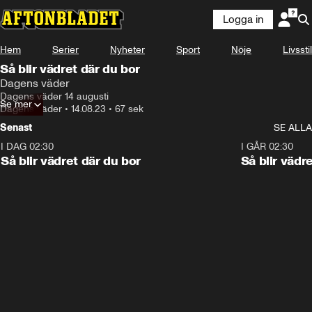
Logga in
Hem
Serier
Nyheter
Sport
Nöje
Livsstil
Så blir vädret där du bor
Dagens väder
Dagens väder 14 augusti
Se mer
Dagens väder
•
14.08.23
•
67 sek
Senast
SE ALLA
I DAG 02:30
1:06
I GÅR 02:30
Så blir vädret där du bor
Så blir vädr