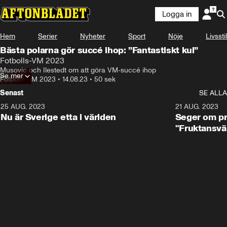
Logga in
Hem
Serier
Nyheter
Sport
Nöje
Livsstil
Bästa polarna gör succé ihop: ”Fantastiskt kul”
Fotbolls-VM 2023
Musovic och Ilestedt om att göra VM-succé ihop
Se mer
Fotbolls-VM 2023
•
14.08.23
•
50 sek
Senast
SE ALLA
25 AUG. 2023
1:01
21 AUG. 2023
Nu är Sverige etta i världen
Seger om pr
"Fruktansvä