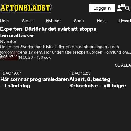
Logga in
Hem
Serier
Nyheter
Sport
Nöje
Livsstil
Experten: Därför är det svårt att stoppa
terrorattacker
Nyheter
Hoten mot Sverige har blivit allt fler efter koranbränningarna och 
fördömandena av dem. Hör underrättelseexpert Jörgen Holmlund om 
Se mer
oddsen för att stoppa ett eventuellt attentat.
Nyheter
•
14.08.23
•
130 sek
SE ALLA
I DAG 19:07
0:45
I DAG 15:23
Här somnar programledaren
Albert, 8, besteg
– i sändning
Kebnekaise – vill högre