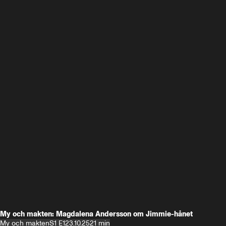
My och makten: Magdalena Andersson om Jimmie-hånet
My och makten
S1 E1
23.10.25
21 min