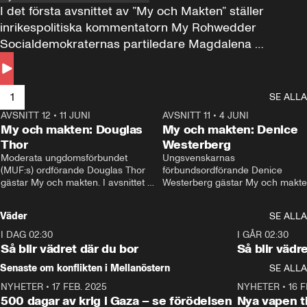
I det första avsnittet av ”My och Makten” ställer 
inrikespolitiska kommentatorn My Rohwedder 
Socialdemokraternas partiledare Magdalena 
Andersson till svars.
1
SE ALLA
AVSNITT 12
•
11 JUNI
26:27
AVSNITT 11
•
4 JUNI
2
My och makten: Douglas
My och makten: Denice
Thor
Westerberg
Moderata ungdomsförbundet 
Ungsvenskarnas 
(MUF:s) ordförande Douglas Thor 
förbundsordförande Denice 
gästar My och makten. I avsnittet 
Westerberg gästar My och makten.
diskuteras tonårsutvisningarna och 
avsnittet diskuteras migrationsfrå
hur Moderaterna ska locka väljare till 
och hur SD ska locka kvinnliga 
Väder
SE ALLA
valet i höst. 
väljare. 
I DAG 02:30
1:06
I GÅR 02:30
Så blir vädret där du bor
Så blir vädr
Senaste om konflikten i Mellanöstern
SE ALLA
NYHETER
•
17 FEB. 2025
0:45
NYHETER
•
16 F
500 dagar av krig i Gaza – se förödelsen
Nya vapen ti