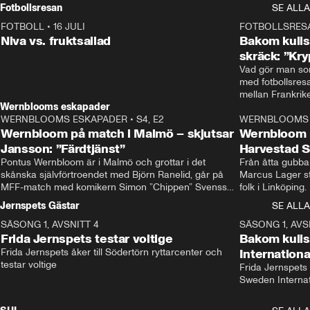
Rydström tar över
Fotbollsresan
SE ALLA
FOTBOLL
•
16 JULI
0:44
FOTBOLLSRES
Niva vs. fruktsallad
Bakom kulis
skräck: ”Kry
Vad gör man som
med fotbollsres
Wernblooms eskapader
WERNBLOOMS ESKAPADER
•
S4, E2
38:23
WERNBLOOMS 
Wernbloom på match i Malmö – skjutsar
Wernbloom 
Jansson: ”Färdtjänst”
Harvestad 
Pontus Wernbloom är i Malmö och grottar i det 
Från åtta gubbar 
skånska självförtroendet med Björn Ranelid, går på 
Marcus Lager sta
MFF-match med komikern Simon ”Chippen” Svensson 
folk i Linköping
och hjälper skadade stjärnbacken Pontus Jansson 
och Wernbloom kl
Jernspets Gästar
SE ALLA
hem. 
SÄSONG 1, AVSNITT 4
13:37
SÄSONG 1, AVS
Frida Jernspets testar voltige
Bakom kuli
Frida Jernspets åker till Södertörn ryttarcenter och 
Internation
testar voltige
Frida Jernspets 
Sweden Interna