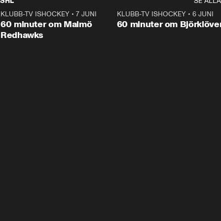
SHL
SE ALLA
KLUBB-TV ISHOCKEY
•
7 JUNI
1:02:53
KLUBB-TV ISHOCKEY
•
6 JUNI
1:0
Plus
60 minuter om Malmö
60 minuter om Björklöve
Redhawks