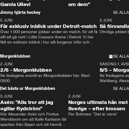
Gamla Ullevi
om dem”
Jimmy hjärta hockey
SE ALLA
5 JUNI
11:14
5 JUNI
Får exklusiv inblick under Detroit-match
Så förvandl
Över 1 000 personer jobbar under en match, för att få 
Otroliga jobbet
allt att gå runt i Little Ceasars Arena i Detroit. Vi har 
fått en exklusiv inblick i hur allt fungerar inför och 
under match i världens bästa hockeyliga
Morgonklubben
SE ALLA
2 JUNI
SÄSONG 1, AVSN
2/6 - Morgonklubben
8/5 – Morg
Se tisdagens avsnitt av Morgonklubben här. Start 
Se fredagens av
09.00. 
Det bästa ur Morgonklubben
SE ALLA
5 JUNI
0:44
2 JUNI
Axén: ”Alla tror att jag
Norges ultimata hån mot
ogillar Rydström”
Sverige – efter krossen
Hör Alexander Axén och Pontus 
Per Bohman: ”Det är värre”
Wernbloom om att Kalle Karlsson får 
sparken från Bajen och att Henrik 