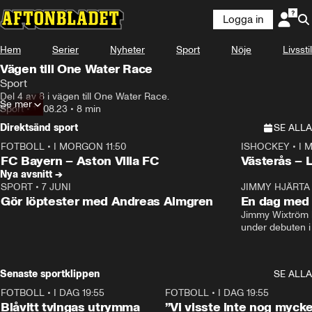
Logga in
Hem
Serier
Nyheter
Sport
Nöje
Livsstil
Vägen till One Water Race
Sport
Del 4 av 8 i vägen till One Water Race.
Se mer
Sport
•
14.08.23
•
8 min
Direktsänd sport
SE ALLA
FOTBOLL
•
I MORGON 11:50
ISHOCKEY
•
I 
Plus
Plus
FC Bayern – Aston Villa FC
Västerås – 
Nya avsnitt →
SPORT
•
7 JUNI
16:36
JIMMY HJÄRTA
Gör löptester med Andreas Almgren
En dag med 
Jimmy Wixtröm 
under debuten i
Senaste sportklippen
SE ALLA
FOTBOLL
•
I DAG 19:55
0:29
FOTBOLL
•
I DAG 19:55
Blåvitt tvingas utrymma
”Vi visste inte nog mycke