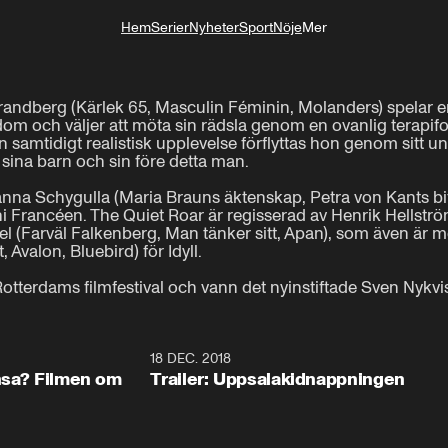
Hem
Serier
Nyheter
Sport
Nöje
Mer
Livsstil
Strandberg (Kärlek 65, Masculin Féminin, Molanders) spelar 
om och väljer att möta sin rädsla genom en ovanlig terapi
samtidigt realistisk upplevelse förflyttas hon genom sitt und
sina barn och sin före detta man.

anna Schygulla (Maria Brauns äktenskap, Petra von Kants bit
i Francéen. The Quiet Roar är regisserad av Henrik Hellström
zel (Farväl Falkenberg, Man tänker sitt, Apan), som även är m
Avalon, Bluebird) för Idyll.

Rotterdams filmfestival och vann det nyinstiftade Sven Nykvis
0:57
18 DEC. 2018
1:3
ansa? Filmen om
Trailer: Uppsalakidnappningen