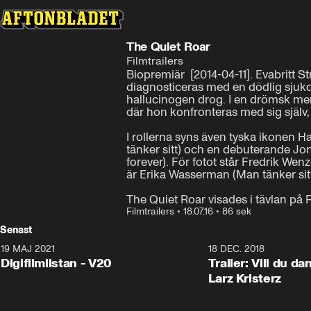
The Quiet Roar
Filmtrailers
Biopremiär  [2014-04-11]. Evabritt 
diagnosticeras med en dödlig sjukd
hallucinogen drog. I en drömsk men 
där hon konfronteras med sig själv, 
I rollerna syns även tyska ikonen H
tänker sitt) och en debuterande Jon
forever). För fotot står Fredrik Wen
är Erika Wasserman (Man tänker sitt, 
The Quiet Roar visades i tävlan på 
Filmtrailers
•
18.07.16
•
86 sek
Senast
19 MAJ 2021
2:00
18 DEC. 2018
Digifilmlistan - V20
Trailer: Vill du d
Larz Kristerz