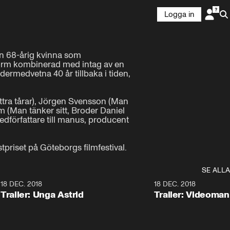
Logga in
en 68-årig kvinna som 
form kombinerad med intag av en 
ermedvetna 40 år tillbaka i tiden, 
tra tårar), Jörgen Svensson (Man 
 (Man tänker sitt, Broder Daniel 
edförfattare till manus, producent 
tpriset på Göteborgs filmfestival.
SE ALLA
0
18 DEC. 2018
1:30
18 DEC. 2018
Trailer: Unga Astrid
Trailer: Videoma