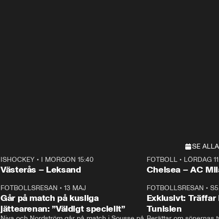
SE ALLA
ISHOCKEY
•
I MORGON 15:40
FOTBOLL
•
LÖRDAG 11
Plus
Plus
Västerås – Leksand
Chelsea – AC M
3
FOTBOLLSRESAN
•
13 MAJ
33:19
FOTBOLLSRESAN
•
S5
Går på match på kusliga
Exklusivt: Träffar
jättearenan: ”Väldigt speciellt”
Tunisien
Niva och Nordström går på match i Sousse på 
Berättar om sönernas tu