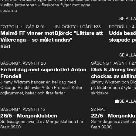
kusliga jättearenan – flaskorna flyger mot egna 
spelarna 
SE ALLA
2
FOTBOLL
•
I GÅR 13:01
1:31
ISHOCKEY
•
I GÅR 11:33
2:08
FOTBOLL
•
4
Malmö FF vinner mot
Björck: ”Lättare att
Udda besö
Vålerenga – se målet
andas”
skapade p
här!
SE ALLA
8
SÄSONG 1, AVSNITT 28
20:38
SÄSONG 1, AVSNITT 2
Plus
En hel dag med superlöftet Anton
Dick & Jimmy test
Frondell
chockas av skill
Jimmy Wixtröm hänger en hel dag med 
Jimmy Wixtröm och Dick
Chicago Blackhawks Anton Frondell. Kollar 
på klubbor och åkyta, r
pojkrummet, bakar och firar farfar
skridskor 
SE ALLA
SÄSONG 1, AVSNITT 15
22 MAJ
26/5 - Morgonklubben
22/5 - Morgonkl
Se tisdagens avsnitt av Morgonklubben här. 
Se fredagens avsnitt a
Start 09.00. 
Start 09.00. 