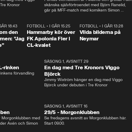
 Tre Kronor
skånska självförtroendet med Björn Ranelid, 
går på MFF-match med komikern Simon 
”Chippen” Svensson och hjälper skadade 
stjärnbacken Pontus Jansson hem. 
 GÅR 18:43
0:46
FOTBOLL
•
I GÅR 15:25
1:31
FOTBOLL
•
I GÅR 13:28
0:2
 om den
Hammarby kör över
Vilda bilderna på
rmen: ”Jag
FK Apolonia Fier i
Neymar
e”
CL-kvalet
1:04
SÄSONG 1, AVSNITT 29
17:3
L-rinken
En dag med Tre Kronors Viggo
inkens förvandling
Björck
Jimmy Wixtröm hänger en dag med Viggo 
Björck under debuten i Tre Kronor
SÄSONG 1, AVSNITT 16
bben
29/5 - Morgonklubben
av Morgonklubben med 
Se fredagens avsnitt av Morgonklubben här. 
nder Axén och Simon 
Start 09.00. 