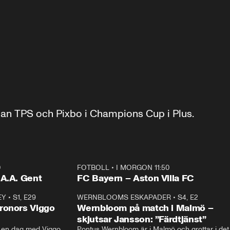
lan TPS och Pixbo i Champions Cup i Plus.
0
FOTBOLL
•
I MORGON 11:50
Plus
.A.A. Gent
FC Bayern – Aston Villa FC
EY
•
S1, E29
17:38
WERNBLOOMS ESKAPADER
•
S4, E2
38:2
ronors Viggo
Wernbloom på match i Malmö –
skjutsar Jansson: ”Färdtjänst”
en dag med Viggo 
Pontus Wernbloom är i Malmö och grottar i det 