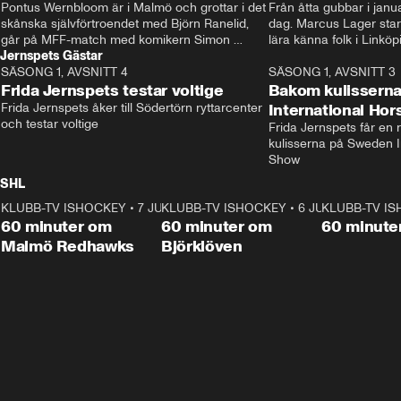
Pontus Wernbloom är i Malmö och grottar i det 
Från åtta gubbar i januar
skånska självförtroendet med Björn Ranelid, 
dag. Marcus Lager starta
går på MFF-match med komikern Simon 
lära känna folk i Linköp
Jernspets Gästar
”Chippen” Svensson och hjälper skadade 
STBK en institution – o
SÄSONG 1, AVSNITT 4
stjärnbacken Pontus Jansson hem. 
13:37
rakt in i värmen.
SÄSONG 1, AVSNITT 3
Frida Jernspets testar voltige
Bakom kulissern
Frida Jernspets åker till Södertörn ryttarcenter 
International Ho
och testar voltige
Frida Jernspets får en 
kulisserna på Sweden In
Show
SHL
KLUBB-TV ISHOCKEY
1:02:53
•
7 JUNI
KLUBB-TV ISHOCKEY
1:00:59
•
6 JUNI
KLUBB-TV I
Plus
Plus
60 minuter om
60 minuter om
60 minute
Malmö Redhawks
Björklöven