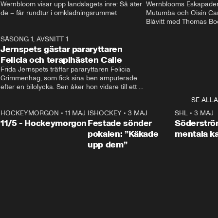
Wernbloom visar upp landslagets inre: Så äter 
Wernblooms Eskapader:
de – får rundtur i omklädningsrummet
Mutumba och Oisin Cant
Blåvitt med Thomas Bo
0
SÄSONG 1, AVSNITT 1
25:12
Jernspets gästar pararyttaren
Felicia och terapihästen Calle
Frida Jernspets träffar pararyttaren Felicia 
Grimmenhag, som fick sina ben amputerade 
efter en bilolycka. Sen åker hon vidare till ett 
vård- och omsorgsboende med den 76 
SE ALLA
centimeter höga terapihästen Calle.
HOCKEYMORGON
•
11 MAJ
ISHOCKEY
•
3 MAJ
0:22
SHL
•
3 MAJ
n
11/5 - Hockeymorgon
Festade sönder
Söderströ
pokalen: ”Käkade
mentala 
upp dem”