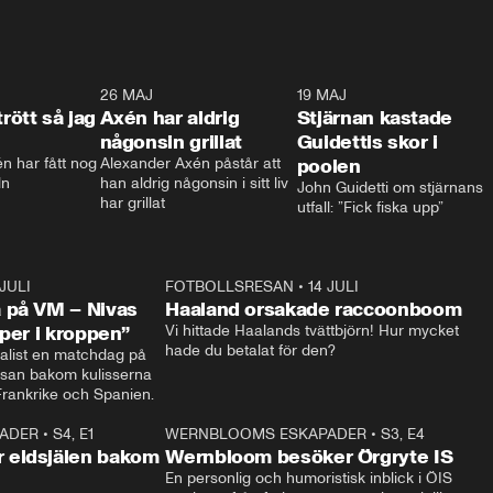
0:30
26 MAJ
0:31
19 MAJ
0:4
trött så jag
Axén har aldrig
Stjärnan kastade
någonsin grillat
Guidettis skor i
 har fått nog 
Alexander Axén påstår att 
poolen
ln
han aldrig någonsin i sitt liv 
John Guidetti om stjärnans 
har grillat
utfall: ”Fick fiska upp”
 JULI
36:52
FOTBOLLSRESAN
•
14 JULI
0:3
 på VM – Nivas
Haaland orsakade raccoonboom
yper i kroppen”
Vi hittade Haalands tvättbjörn! Hur mycket 
hade du betalat för den?
list en matchdag på 
esan bakom kulisserna 
på semifinalen mellan Frankrike och Spanien. 
ADER
•
S4, E1
32:14
WERNBLOOMS ESKAPADER
•
S3, E4
33:1
Plus
 eldsjälen bakom
Wernbloom besöker Örgryte IS
En personlig och humoristisk inblick i ÖIS 