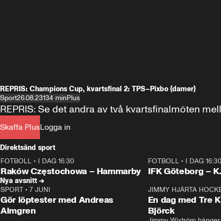
REPRIS: Champions Cup, kvartsfinal 2: TPS–Pixbo (damer)
Sport
26.08.23
134 min
Plus
REPRIS: Se det andra av två kvartsfinalmöten mel
Skaffa Plus
Logga in
Direktsänd sport
FOTBOLL
•
I DAG 16:30
FOTBOLL
•
I DAG 16:3
Plus
Plus
Raków Częstochowa – Hammarby
IFK Göteborg – K
Nya avsnitt →
SPORT
•
7 JUNI
16:36
JIMMY HJÄRTA HOCK
Gör löptester med Andreas
En dag med Tre K
Almgren
Björck
Jimmy Wixtröm hänger 