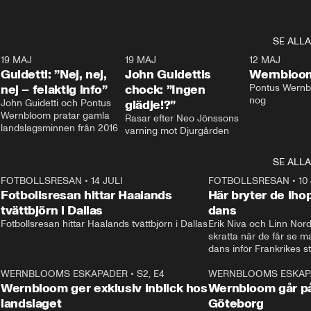
SE ALLA
3
19 MAJ
0:39
19 MAJ
0:34
12 MAJ
Guidetti: ”Nej, nej,
John Guidettis
Wernbloom
nej – felaktig info”
chock: ”Ingen
Pontus Wernbl
nog
John Guidetti och Pontus 
glädje!?”
Wernbloom pratar gamla 
Rasar efter Neo Jönssons 
landslagsminnen från 2016
varning mot Djurgården
SE ALLA
8
FOTBOLLSRESAN
•
14 JULI
41:35
FOTBOLLSRESAN
•
10
Fotbollsresan hittar Haalands
Här bryter de ih
tvättbjörn i Dallas
dans
Fotbollsresan hittar Haalands tvättbjörn i Dallas
Erik Niva och Linn Nord
skratta när de får se 
dans inför Frankrikes st
VM-kvartsfinalen. 
4
WERNBLOOMS ESKAPADER
•
S2, E4
24:20
WERNBLOOMS ESKAP
Plus
Wernbloom ger exklusiv inblick hos
Wernbloom går på
landslaget
Göteborg