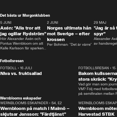
Det bästa ur Morgonklubben
5 JUNI
0:44
2 JUNI
0:26
29 MAJ
Axén: ”Alla tror att
Norges ultimata hån
”Jag är så 
jag ogillar Rydström”
mot Sverige – efter
spyr”
Hör Alexander Axén och 
krossen
Alexander Axén
Pontus Wernbloom om att 
av handsrege
Per Bohman: ”Det är värre”
Kalle Karlsson får sparken 
från Bajen och att Henrik 
Rydström tar över
Fotbollsresan
FOTBOLL
•
16 JULI
0:44
FOTBOLLSRESAN
•
15
Niva vs. fruktsallad
Bakom kulisserna
stora skräck: ”Kr
Vad gör man som journa
VM? Följ med fotbollsr
Wernblooms eskapader
WERNBLOOMS ESKAPADER
•
S4, E2
38:23
WERNBLOOMS ESKAP
Wernbloom på match i Malmö –
Wernbloom möter
skjutsar Jansson: ”Färdtjänst”
Harvestad STBK