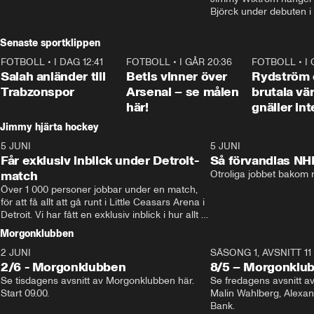
Björck under debuten i
Senaste sportklippen
FOTBOLL
•
I DAG 12:41
0:42
FOTBOLL
•
I GÅR 20:36
1:30
FOTBOLL
•
I
Salah anländer till
Betis vinner över
Rydström
Trabzonspor
Arsenal – se målen
brutala vä
här!
gnäller int
Jimmy hjärta hockey
5 JUNI
11:14
5 JUNI
Får exklusiv inblick under Detroit-
Så förvandlas NH
match
Otroliga jobbet bakom r
Över 1 000 personer jobbar under en match, 
för att få allt att gå runt i Little Ceasars Arena i 
Detroit. Vi har fått en exklusiv inblick i hur allt 
fungerar inför och under match i världens 
Morgonklubben
bästa hockeyliga
2 JUNI
SÄSONG 1, AVSNITT 11
2/6 - Morgonklubben
8/5 – Morgonklu
Se tisdagens avsnitt av Morgonklubben här. 
Se fredagens avsnitt 
Start 09.00. 
Malin Wahlberg, Alexa
Bank. 