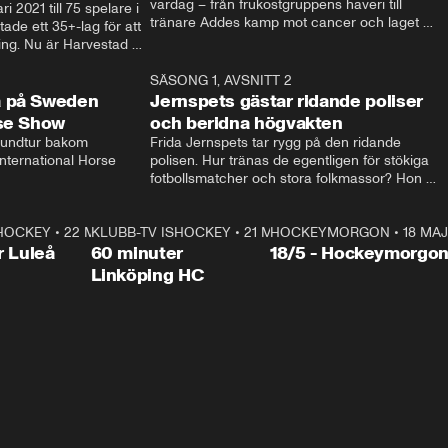
vardag – från frukostgruppens haveri till 
i 2021 till 75 spelare i 
tränare Addes kamp mot cancer och laget 
de ett 35+-lag för att 
som siktar mot Allsvenskan.
ing. Nu är Harvestad 
ch Wernbloom kliver 
14:14
SÄSONG 1, AVSNITT 2
24:5
a på Sweden
Jernspets gästar ridande poliser
rse Show
och beridna högvakten
rundtur bakom 
Frida Jernspets tar rygg på den ridande 
ternational Horse 
polisen. Hur tränas de egentligen för stökiga 
fotbollsmatcher och stora folkmassor? Hon 
hälsar även på hos beridna högvakten, som 
den här dagen ska byta av högvakten, som 
SHOCKEY
1:00:28
•
22 MAJ
KLUBB-TV ISHOCKEY
vaktar slottet.
1:00:18
•
21 MAJ
HOCKEYMORGON
•
18 MAJ
Plus
r Luleå
60 minuter
18/5 - Hockeymorgo
Linköping HC