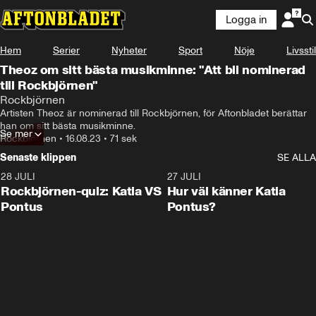
Logga in
Hem
Serier
Nyheter
Sport
Nöje
Livsstil
Theoz om sitt bästa musikminne: "Att bli nominerad
till Rockbjörnen"
Rockbjörnen
Artisten Theoz är nominerad till Rockbjörnen, för Aftonbladet berättar 
han om sitt bästa musikminne.
Se mer
Rockbjörnen
•
16.08.23
•
71 sek
Senaste klippen
SE ALLA
28 JULI
0:15
27 JULI
Rockbjörnen-quiz: Katia VS
Hur väl känner Katia
Pontus
Pontus?