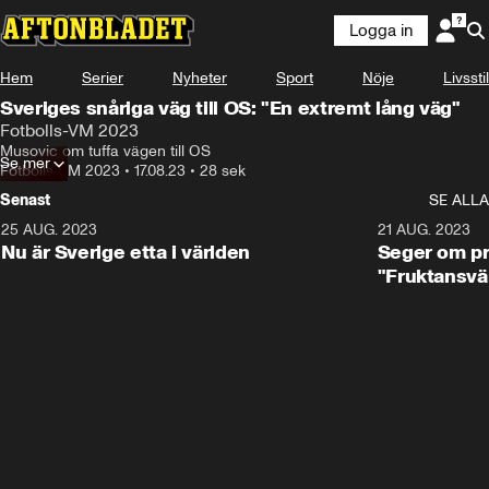
Logga in
Hem
Serier
Nyheter
Sport
Nöje
Livsstil
Sveriges snåriga väg till OS: "En extremt lång väg"
Fotbolls-VM 2023
Musovic om tuffa vägen till OS
Se mer
Fotbolls-VM 2023
•
17.08.23
•
28 sek
Senast
SE ALLA
25 AUG. 2023
1:01
21 AUG. 2023
Nu är Sverige etta i världen
Seger om pr
"Fruktansvä