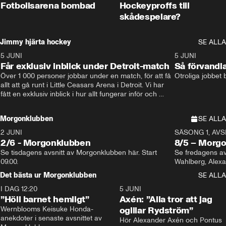
Fotbollsarena bombad
Hockeyproffs till
skådespelare?
Jimmy hjärta hockey
SE ALLA
5 JUNI
11:14
5 JUNI
Får exklusiv inblick under Detroit-match
Så förvandl
Över 1 000 personer jobbar under en match, för att få 
Otroliga jobbet
allt att gå runt i Little Ceasars Arena i Detroit. Vi har 
fått en exklusiv inblick i hur allt fungerar inför och 
under match i världens bästa hockeyliga
Morgonklubben
SE ALLA
2 JUNI
SÄSONG 1, AVSN
2/6 - Morgonklubben
8/5 – Morg
Se tisdagens avsnitt av Morgonklubben här. Start 
Se fredagens av
09.00. 
Det bästa ur Morgonklubben
SE ALLA
I DAG 12:20
1:14
5 JUNI
”Höll barnet hemligt”
Axén: ”Alla tror att jag
Wernblooms Keisuke Honda-
ogillar Rydström”
anekdoter i senaste avsnittet av 
Hör Alexander Axén och Pontus 