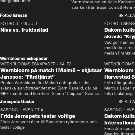
Morgonklubben
Wernbloom om att Kalle Karlsson 
sparken från Bajen och att Henrik
Rydström tar över
Fotbollsresan
SE ALLA
FOTBOLL
•
16 JULI
0:44
FOTBOLLSRES
Niva vs. fruktsallad
Bakom kulis
skräck: ”Kry
Vad gör man som
med fotbollsres
Wernblooms eskapader
WERNBLOOMS ESKAPADER
•
S4, E2
38:23
WERNBLOOMS 
Wernbloom på match i Malmö – skjutsar
Wernbloom 
Jansson: ”Färdtjänst”
Harvestad 
Pontus Wernbloom är i Malmö och grottar i det 
Från åtta gubbar 
skånska självförtroendet med Björn Ranelid, går på 
Marcus Lager sta
MFF-match med komikern Simon ”Chippen” Svensson 
folk i Linköping
och hjälper skadade stjärnbacken Pontus Jansson 
och Wernbloom kl
Jernspets Gästar
SE ALLA
hem. 
SÄSONG 1, AVSNITT 4
13:37
SÄSONG 1, AVS
Frida Jernspets testar voltige
Bakom kuli
Frida Jernspets åker till Södertörn ryttarcenter och 
Internation
testar voltige
Frida Jernspets 
Sweden Interna