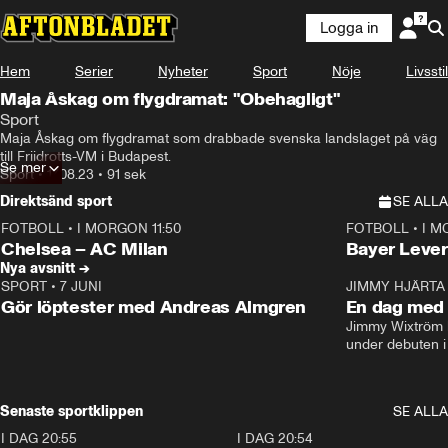
Logga in
Hem
Serier
Nyheter
Sport
Nöje
Livsstil
Maja Åskag om flygdramat: "Obehagligt"
Sport
Maja Åskag om flygdramat som drabbade svenska landslaget på väg 
till Friidrotts-VM i Budapest.
Se mer
Sport
•
17.08.23
•
91 sek
Direktsänd sport
SE ALLA
FOTBOLL
•
I MORGON 11:50
FOTBOLL
•
I M
Plus
Plus
Chelsea – AC Milan
Bayer Lever
Nya avsnitt →
SPORT
•
7 JUNI
16:36
JIMMY HJÄRTA
Gör löptester med Andreas Almgren
En dag med 
Jimmy Wixtröm 
under debuten i
Senaste sportklippen
SE ALLA
I DAG 20:55
0:29
I DAG 20:54