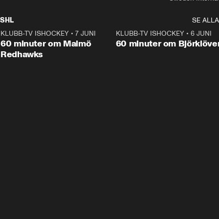
SHL
SE ALLA
KLUBB-TV ISHOCKEY
•
7 JUNI
1:02:53
KLUBB-TV ISHOCKEY
•
6 JUNI
1:0
Plus
60 minuter om Malmö
60 minuter om Björklöve
Redhawks