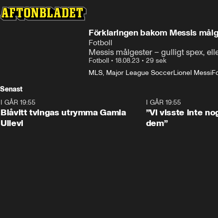
Förklaringen bakom Messis målg
Fotboll
Messis målgester – gulligt spex, ell
Fotboll
•
18.08.23
•
29 sek
MLS, Major League Soccer
Lionel Messi
Fo
Senast
I GÅR 19:55
0:29
I GÅR 19:55
Blåvitt tvingas utrymma Gamla
”Vi visste inte n
Ullevi
dem”