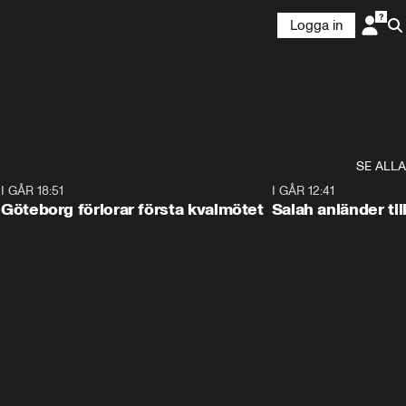
Logga in
SE ALLA
7
I GÅR 18:51
2:17
I GÅR 12:41
Göteborg förlorar första kvalmötet
Salah anländer ti