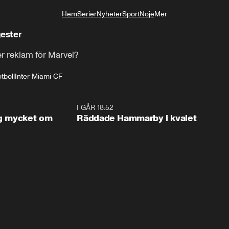
Hem
Serier
Nyheter
Sport
Nöje
Mer
Livsstil
ester
er reklam för Marvel?
tboll
Inter Miami CF
1:56
I GÅR 18:52
2:1
og mycket om
Räddade Hammarby i kvalet