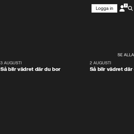
Logga in
SE ALLA
6
3 AUGUSTI
1:06
2 AUGUSTI
Så blir vädret där du bor
Så blir vädret där