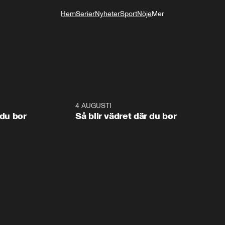
Hem
Serier
Nyheter
Sport
Nöje
Mer
Livsstil
1:06
4 AUGUSTI
1:0
 du bor
Så blir vädret där du bor