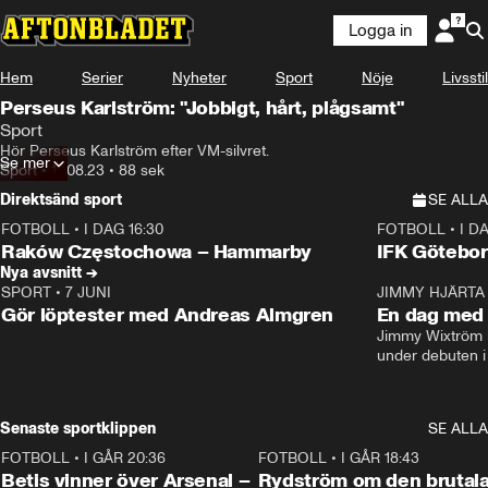
Logga in
Hem
Serier
Nyheter
Sport
Nöje
Livsstil
Perseus Karlström: "Jobbigt, hårt, plågsamt"
Sport
Hör Perseus Karlström efter VM-silvret.
Se mer
Sport
•
19.08.23
•
88 sek
Direktsänd sport
SE ALLA
FOTBOLL
•
I DAG 16:30
FOTBOLL
•
I D
Plus
Plus
Raków Częstochowa – Hammarby
IFK Götebor
Nya avsnitt →
SPORT
•
7 JUNI
16:36
JIMMY HJÄRTA
Gör löptester med Andreas Almgren
En dag med 
Jimmy Wixtröm 
under debuten i
Senaste sportklippen
SE ALLA
FOTBOLL
•
I GÅR 20:36
1:30
FOTBOLL
•
I GÅR 18:43
Betis vinner över Arsenal –
Rydström om den brutal