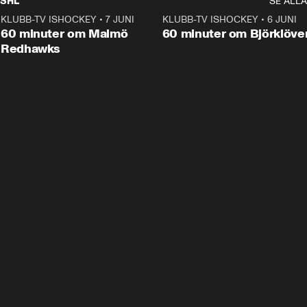
SHL
SE ALLA
KLUBB-TV ISHOCKEY
•
7 JUNI
1:02:53
KLUBB-TV ISHOCKEY
•
6 JUNI
1:0
Plus
60 minuter om Malmö
60 minuter om Björklöve
Redhawks