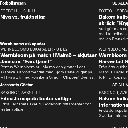
Rydström tar över
Fotbollsresan
SE ALLA
FOTBOLL
•
16 JULI
0:44
FOTBOLLSRES
Niva vs. fruktsallad
Bakom kulis
skräck: ”Kry
Vad gör man som
med fotbollsres
Wernblooms eskapader
WERNBLOOMS ESKAPADER
•
S4, E2
38:23
WERNBLOOMS 
Wernbloom på match i Malmö – skjutsar
Wernbloom 
Jansson: ”Färdtjänst”
Harvestad 
Pontus Wernbloom är i Malmö och grottar i det 
Från åtta gubbar 
skånska självförtroendet med Björn Ranelid, går på 
Marcus Lager sta
MFF-match med komikern Simon ”Chippen” Svensson 
folk i Linköping
och hjälper skadade stjärnbacken Pontus Jansson 
och Wernbloom kl
Jernspets Gästar
SE ALLA
hem. 
SÄSONG 1, AVSNITT 4
13:37
SÄSONG 1, AVS
Frida Jernspets testar voltige
Bakom kuli
Frida Jernspets åker till Södertörn ryttarcenter och 
Internation
testar voltige
Frida Jernspets 
Sweden Interna