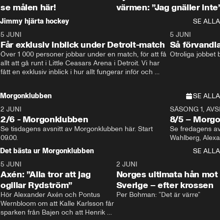
se målen här!
värmen: ”Jag gnäller inte
Jimmy hjärta hockey
SE ALLA
5 JUNI
11:14
5 JUNI
Får exklusiv inblick under Detroit-match
Så förvandl
Över 1 000 personer jobbar under en match, för att få 
Otroliga jobbet
allt att gå runt i Little Ceasars Arena i Detroit. Vi har 
fått en exklusiv inblick i hur allt fungerar inför och 
under match i världens bästa hockeyliga
Morgonklubben
SE ALLA
2 JUNI
SÄSONG 1, AVSN
2/6 - Morgonklubben
8/5 – Morg
Se tisdagens avsnitt av Morgonklubben här. Start 
Se fredagens av
09.00. 
Det bästa ur Morgonklubben
SE ALLA
5 JUNI
0:44
2 JUNI
Axén: ”Alla tror att jag
Norges ultimata hån mot
ogillar Rydström”
Sverige – efter krossen
Hör Alexander Axén och Pontus 
Per Bohman: ”Det är värre”
Wernbloom om att Kalle Karlsson får 
sparken från Bajen och att Henrik 