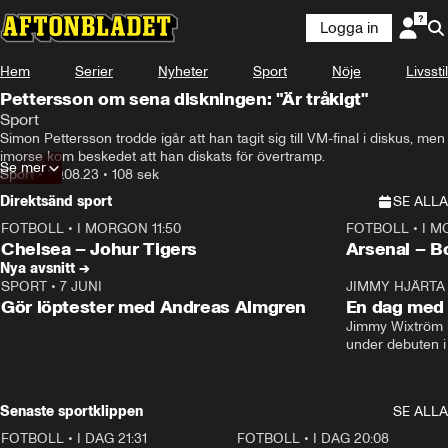
Logga in
Hem
Serier
Nyheter
Sport
Nöje
Livsstil
Pettersson om sena diskningen: "Är tråkigt"
Sport
Simon Pettersson trodde igår att han tagit sig till VM-final i diskus, men 
imorse kom beskedet att han diskats för övertramp.
Se mer
Sport
•
20.08.23
•
108 sek
Direktsänd sport
SE ALLA
FOTBOLL
•
I MORGON 11:50
FOTBOLL
•
I M
Plus
Plus
Chelsea – Johur Tigers
Arsenal – B
Nya avsnitt →
SPORT
•
7 JUNI
16:36
JIMMY HJÄRTA
Gör löptester med Andreas Almgren
En dag med 
Jimmy Wixtröm 
under debuten i
Senaste sportklippen
SE ALLA
FOTBOLL
•
I DAG 21:31
1:28
FOTBOLL
•
I DAG 20:08