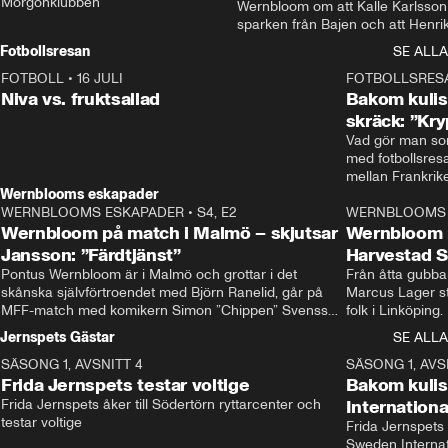
Morgonklubben
Wernbloom om att Kalle Karlsson 
sparken från Bajen och att Henrik
Rydström tar över
Fotbollsresan
SE ALLA
FOTBOLL
•
16 JULI
0:44
FOTBOLLSRES
Niva vs. fruktsallad
Bakom kulis
skräck: ”Kry
Vad gör man som
med fotbollsres
Wernblooms eskapader
WERNBLOOMS ESKAPADER
•
S4, E2
38:23
WERNBLOOMS 
Wernbloom på match i Malmö – skjutsar
Wernbloom 
Jansson: ”Färdtjänst”
Harvestad 
Pontus Wernbloom är i Malmö och grottar i det 
Från åtta gubbar 
skånska självförtroendet med Björn Ranelid, går på 
Marcus Lager sta
MFF-match med komikern Simon ”Chippen” Svensson 
folk i Linköping
och hjälper skadade stjärnbacken Pontus Jansson 
och Wernbloom kl
Jernspets Gästar
SE ALLA
hem. 
SÄSONG 1, AVSNITT 4
13:37
SÄSONG 1, AVS
Frida Jernspets testar voltige
Bakom kuli
Frida Jernspets åker till Södertörn ryttarcenter och 
Internation
testar voltige
Frida Jernspets 
Sweden Interna