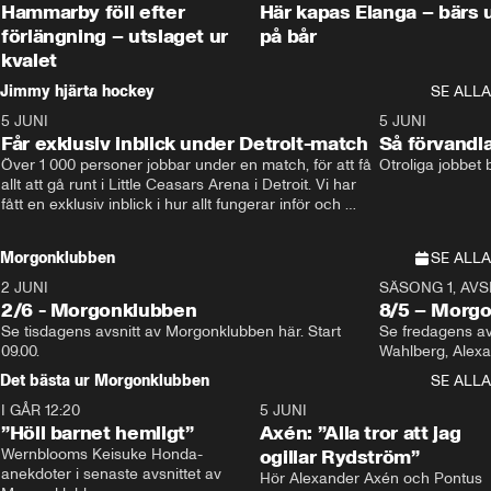
Hammarby föll efter
Här kapas Elanga – bärs 
förlängning – utslaget ur
på bår
kvalet
Jimmy hjärta hockey
SE ALLA
5 JUNI
11:14
5 JUNI
Får exklusiv inblick under Detroit-match
Så förvandl
Över 1 000 personer jobbar under en match, för att få 
Otroliga jobbet
allt att gå runt i Little Ceasars Arena i Detroit. Vi har 
fått en exklusiv inblick i hur allt fungerar inför och 
under match i världens bästa hockeyliga
Morgonklubben
SE ALLA
2 JUNI
SÄSONG 1, AVSN
2/6 - Morgonklubben
8/5 – Morg
Se tisdagens avsnitt av Morgonklubben här. Start 
Se fredagens av
09.00. 
Det bästa ur Morgonklubben
SE ALLA
I GÅR 12:20
1:14
5 JUNI
”Höll barnet hemligt”
Axén: ”Alla tror att jag
Wernblooms Keisuke Honda-
ogillar Rydström”
anekdoter i senaste avsnittet av 
Hör Alexander Axén och Pontus 