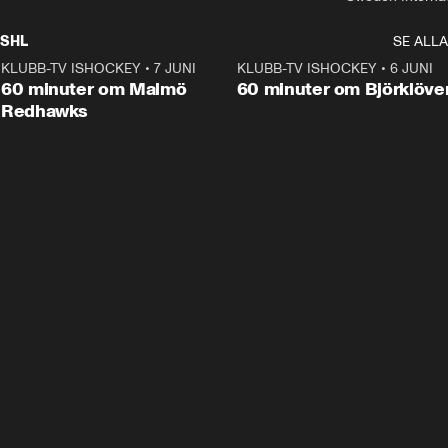
SHL
SE ALLA
KLUBB-TV ISHOCKEY
•
7 JUNI
1:02:53
KLUBB-TV ISHOCKEY
•
6 JUNI
1:0
Plus
60 minuter om Malmö
60 minuter om Björklöve
Redhawks