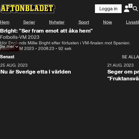
Logga in
Hem
Serier
Nyheter
Sport
Nöje
Livsstil
Bright: "Ser fram emot att åka hem"
Fotbolls-VM 2023
Hör Englands Millie Bright efter förlusten i VM-finalen mot Spanien.
Se mer
Fotbolls-VM 2023
•
20.08.23
•
92 sek
Senast
SE ALLA
25 AUG. 2023
1:01
21 AUG. 2023
Nu är Sverige etta i världen
Seger om pr
"Fruktansvä