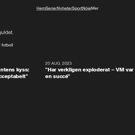
Hem
Serier
Nyheter
Sport
Nöje
Mer
Livsstil
uldet.
fotboll
0:28
20 AUG. 2023
10:3
ntens kyss:
"Har verkligen exploderat – VM var
cceptabelt"
en succé"