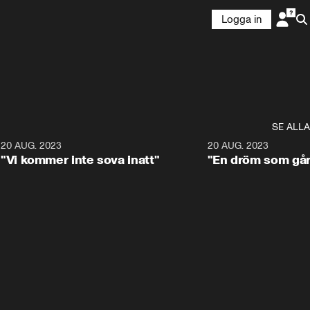
Logga in
SE ALLA
7
20 AUG. 2023
0:48
20 AUG. 2023
"Vi kommer inte sova inatt"
"En dröm som går 