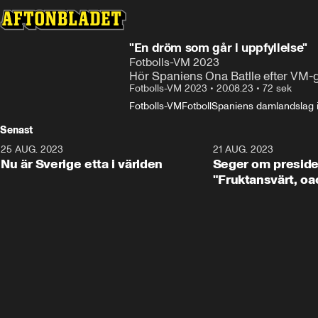
"En dröm som går i uppfyllelse"
Fotbolls-VM 2023
Hör Spaniens Ona Batlle efter VM-g
Fotbolls-VM 2023
•
20.08.23
•
72 sek
Fotbolls-VM
Fotboll
Spaniens damlandslag i 
Senast
25 AUG. 2023
1:01
21 AUG. 2023
Nu är Sverige etta i världen
Seger om preside
"Fruktansvärt, oa