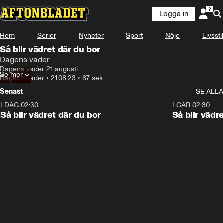
Logga in
Hem
Serier
Nyheter
Sport
Nöje
Livsstil
Så blir vädret där du bor
Dagens väder
Dagens väder 21 augusti
Se mer
Dagens väder
•
21.08.23
•
67 sek
Senast
SE ALLA
I DAG 02:30
1:06
I GÅR 02:30
Så blir vädret där du bor
Så blir vädr