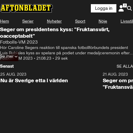
Logga in
Hem
Serier
Nyheter
Sport
Nöje
Livsstil
Seger om presidentens kyss: "Fruktansvärt,
oacceptabelt"
Fotbolls-VM 2023
Hör Caroline Segers reaktion till spanska fotbollförbundets president 
Luis Rubiales kyss av spelare på podiet under medaljceremonin efter 
Se mer
VM-finalen.
Fotbolls-VM 2023
•
21.08.23
•
29 sek
Senast
SE ALLA
25 AUG. 2023
1:01
21 AUG. 2023
Nu är Sverige etta i världen
Seger om pr
"Fruktansvä