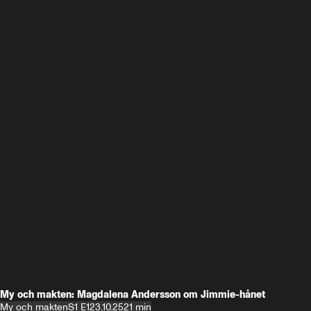
My och makten: Magdalena Andersson om Jimmie-hånet
My och makten
S1 E1
23.10.25
21 min