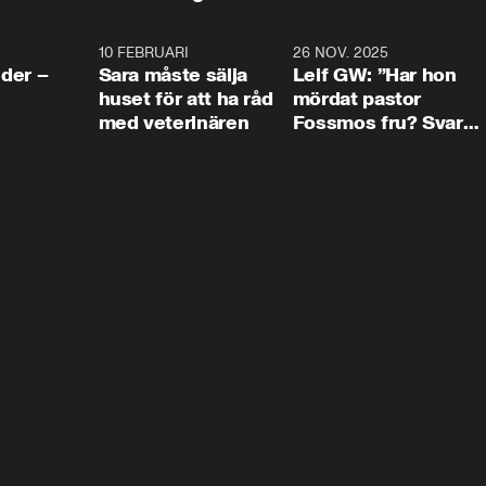
4:24
10 FEBRUARI
4:13
26 NOV. 2025
8:1
der –
Sara måste sälja
Leif GW: ”Har hon
huset för att ha råd
mördat pastor
med veterinären
Fossmos fru? Svar
nej.”