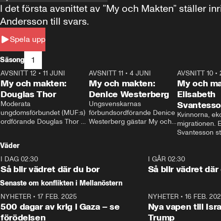
I det första avsnittet av ”My och Makten” ställe
Andersson till svars.
Spela upp
1
Säsong
AVSNITT 12
•
11 JUNI
26:27
AVSNITT 11
•
4 JUNI
23:40
AVSNITT 10
•
My och makten:
My och makten:
My och ma
Douglas Thor
Denice Westerberg
Elisabeth
Moderata 
Ungsvenskarnas 
Svantess
ungdomsförbundet (MUF:s) 
förbundsordförande Denice 
Kvinnorna, ek
ordförande Douglas Thor 
Westerberg gästar My och 
migrationen. E
gästar My och makten. I 
makten. I avsnittet 
Svantesson stäl
avsnittet diskuteras 
diskuteras migrationsfrågan 
när finansmini
Väder
tonårsutvisningarna och hur 
och hur SD ska locka 
Moderaterna ska locka 
kvinnliga väljare. 
I DAG 02:30
1:06
I GÅR 02:30
väljare till valet i höst. 
Så blir vädret där du bor
Så blir vädret där
Senaste om konflikten i Mellanöstern
NYHETER
•
17 FEB. 2025
0:45
NYHETER
•
16 FEB. 20
500 dagar av krig i Gaza – se
Nya vapen till Isr
förödelsen
Trump