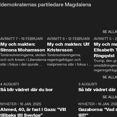
aldemokraternas partiledare Magdalena 
SE ALLA
7
AVSNITT 7
•
19 FEBRUARI
24:30
AVSNITT 6
•
12 FEBRUARI
27:30
AVSNITT 5
•
My och makten:
My och makten: Ulf
My och ma
Simona Mohamsson
Kristersson
Elisabeth
 
Tonårsutvisningarna, skolan 
Tonårsutvisningarna, 
Ringqvist
och och krisen i Liberalerna 
regeringsfrågan och 
Trump, den gr
står i fokus i det sjunde 
matpriserna står i fokus i 
omställningen
avsnittet av ”My och 
det sjätte avsnittet av ”My 
regeringsfråga
makten”. Se när 
och makten”. Se när 
centrum i det 
SE ALLA
Aftonbladets inrikespolitiska 
Aftonbladets inrikespolitiska 
avsnittet av ”
kommentator My 
kommentator My 
6
4 AUGUSTI
1:06
3 AUGUSTI
Makten”. Se nä
Rohwedder ställer 
Rohwedder ställer 
Så blir vädret där du bor
Så blir vädret där
Aftonbladets in
utbildnings- och 
statsminister Ulf Kristersson 
kommentator 
SE ALLA
integrationsminister Simona 
till svars.
Rohwedder stäl
Mohamsson till svars.
Centerpartiets
2
NYHETER
•
16 JAN. 2025
1:01
NYHETER
•
16 JAN. 20
Thand Ring till
Ahmed, 40, är fast i Gaza: ”Vill
Gazaborna: ”Vad s
tillbaka till Sverige”
till?”