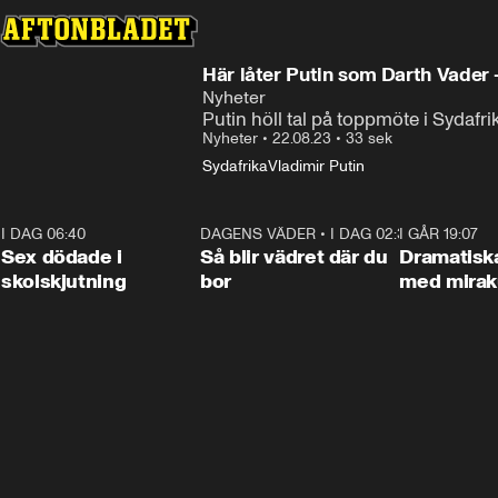
Här låter Putin som Darth Vader –
Nyheter
Putin höll tal på toppmöte i Sydafri
Nyheter
•
22.08.23
•
33 sek
Sydafrika
Vladimir Putin
I DAG 06:40
0:47
DAGENS VÄDER
•
I DAG 02:30
1:06
I GÅR 19:07
Sex dödade i
Så blir vädret där du
Dramatisk
skolskjutning
bor
med miraku