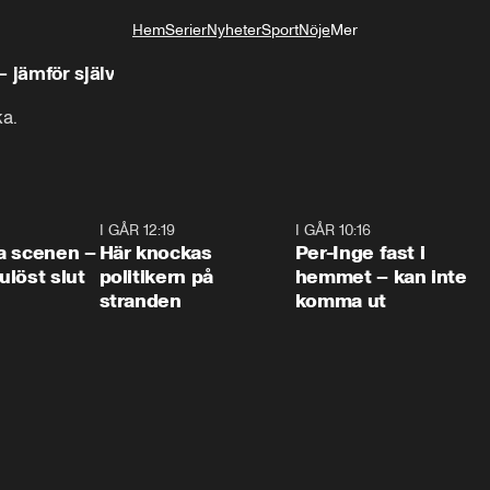
Hem
Serier
Nyheter
Sport
Nöje
Mer
Livsstil
 jämför själv
ka.
0:42
I GÅR 12:19
0:45
I GÅR 10:16
1:2
a scenen –
Här knockas
Per-Inge fast i
löst slut
politikern på
hemmet – kan inte
stranden
komma ut