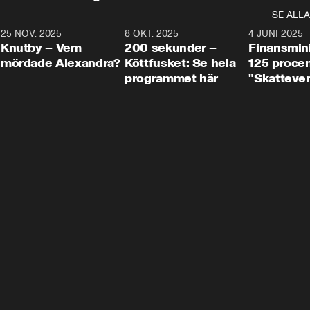
SE ALLA
3
25 NOV. 2025
31:05
8 OKT. 2025
4:29
4 JUNI 2025
Knutby – Vem
200 sekunder –
Finansmin
mördade Alexandra?
Köttfusket: Se hela
125 procent
programmet här
"Skattever
viktig uppg