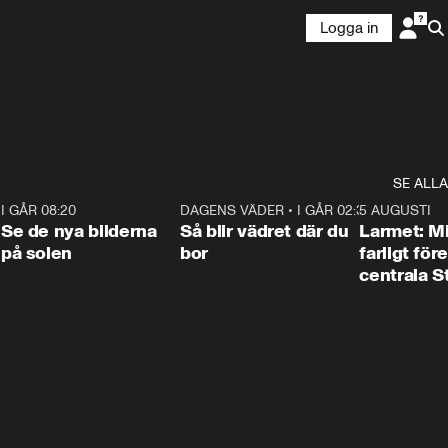
Logga in
SE ALLA
6
I GÅR 08:20
0:31
DAGENS VÄDER
•
I GÅR 02:30
1:06
5 AUGUSTI
Se de nya bilderna
Så blir vädret där du
Larmet: M
på solen
bor
farligt för
centrala 