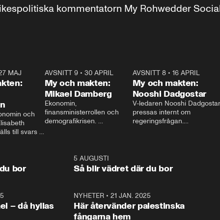
r inrikespolitiska kommentatorn My Rohwedder Soci
27 MAJ
3:51
AVSNITT 9
•
30 APRIL
24:00
AVSNITT 8
•
16 APRIL
25:1
kten:
My och makten:
My och makten:
Mikael Damberg
Nooshi Dadgostar
on
Ekonomin, 
V-ledaren Nooshi Dadgostar
finansministerrollen och 
pressas internt om 
onomin och 
demografikrisen. 
regeringsfrågan.

lisabeth 
Oppositionen ställs till svars 
I Aftonbladets 
ls till svars 
när Socialdemokraternas 
partiledarutfrågning ”My 
stern gästar 
Mikael Damberg gästar My 
och Makten” sätter hon ner 
My och Makten. 
och Makten. 
foten mot kritikerna:

1:06
5 AUGUSTI
1:0
– Vi ställer upp i val. Ska vi 
 du bor
Så blir vädret där du bor
vara med så sitter vi förstås 
25
1:22
NYHETER
•
21 JAN. 2025
0:5
ael – då hyllas
Här återvänder palestinska
fångarna hem