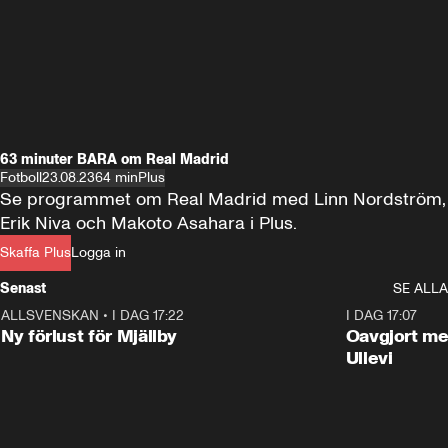
63 minuter BARA om Real Madrid
Fotboll
23.08.23
64 min
Plus
Se programmet om Real Madrid med Linn Nordström, 
Erik Niva och Makoto Asahara i Plus.
Skaffa Plus
Logga in
Senast
SE ALLA
ALLSVENSKAN
•
I DAG 17:22
0:37
I DAG 17:07
Ny förlust för Mjällby
Oavgjort me
Ullevi