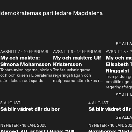
aldemokraternas partiledare Magdalena 
SE ALLA
7
AVSNITT 7
•
19 FEBRUARI
24:30
AVSNITT 6
•
12 FEBRUARI
27:30
AVSNITT 5
•
My och makten:
My och makten: Ulf
My och ma
Simona Mohamsson
Kristersson
Elisabeth
 
Tonårsutvisningarna, skolan 
Tonårsutvisningarna, 
Ringqvist
och och krisen i Liberalerna 
regeringsfrågan och 
Trump, den gr
står i fokus i det sjunde 
matpriserna står i fokus i 
omställningen
avsnittet av ”My och 
det sjätte avsnittet av ”My 
regeringsfråga
makten”. Se när 
och makten”. Se när 
centrum i det 
SE ALLA
Aftonbladets inrikespolitiska 
Aftonbladets inrikespolitiska 
avsnittet av ”
kommentator My 
kommentator My 
6
5 AUGUSTI
1:06
4 AUGUSTI
Makten”. Se nä
Rohwedder ställer 
Rohwedder ställer 
Så blir vädret där du bor
Så blir vädret där
Aftonbladets in
utbildnings- och 
statsminister Ulf Kristersson 
kommentator 
SE ALLA
integrationsminister Simona 
till svars.
Rohwedder stäl
Mohamsson till svars.
Centerpartiets
2
NYHETER
•
16 JAN. 2025
1:01
NYHETER
•
16 JAN. 20
Thand Ring till
Ahmed, 40, är fast i Gaza: ”Vill
Gazaborna: ”Vad s