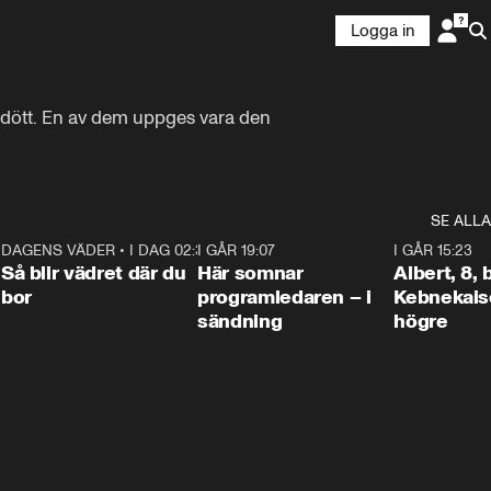
Logga in
a dött. En av dem uppges vara den 
SE ALLA
6
DAGENS VÄDER
•
I DAG 02:30
1:06
I GÅR 19:07
0:45
I GÅR 15:23
Så blir vädret där du
Här somnar
Albert, 8,
bor
programledaren – i
Kebnekaise
sändning
högre