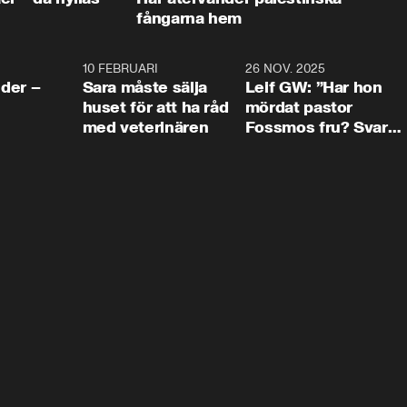
fångarna hem
4:24
10 FEBRUARI
4:13
26 NOV. 2025
8:1
der –
Sara måste sälja
Leif GW: ”Har hon
huset för att ha råd
mördat pastor
med veterinären
Fossmos fru? Svar
nej.”