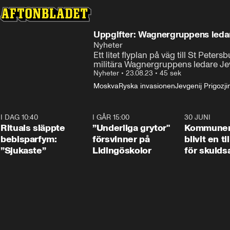
Uppgifter: Wagnergruppens ledare
Nyheter
Ett litet flyplan på väg till St Pe
militära Wagnergruppens ledare Jev
Nyheter
•
23.08.23
•
45 sek
Moskva
Ryska invasionen
Jevgenij Prigozji
I DAG 10:40
1:01
I GÅR 15:00
1:07
30 JUNI
Rituals släppte
”Underliga grytor"
Kommune
bebisparfym:
försvinner på
blivit en ti
”Sjukaste”
Lidingöskolor
för skulds