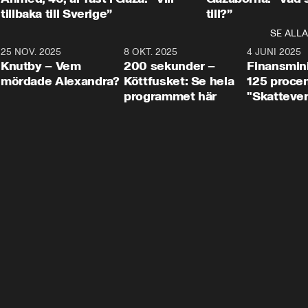
tillbaka till Sverige”
till?”
SE ALLA
3
25 NOV. 2025
31:05
8 OKT. 2025
4:29
4 JUNI 2025
Knutby – Vem
200 sekunder –
Finansmin
mördade Alexandra?
Köttfusket: Se hela
125 procent
programmet här
"Skattever
viktig uppg