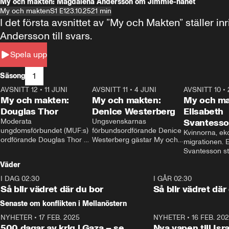
My och makten: Magdalena Andersson om Jimmie-hånet
My och makten
S1 E1
23.10.25
21 min
I det första avsnittet av ”My och Makten” ställe
Andersson till svars.
Spela upp
1
Säsong
AVSNITT 12
•
11 JUNI
26:27
AVSNITT 11
•
4 JUNI
23:40
AVSNITT 10
•
My och makten:
My och makten:
My och ma
Douglas Thor
Denice Westerberg
Elisabeth
Moderata 
Ungsvenskarnas 
Svantess
ungdomsförbundet (MUF:s) 
förbundsordförande Denice 
Kvinnorna, ek
ordförande Douglas Thor 
Westerberg gästar My och 
migrationen. E
gästar My och makten. I 
makten. I avsnittet 
Svantesson stäl
avsnittet diskuteras 
diskuteras migrationsfrågan 
när finansmini
Väder
tonårsutvisningarna och hur 
och hur SD ska locka 
Moderaterna ska locka 
kvinnliga väljare. 
I DAG 02:30
1:06
I GÅR 02:30
väljare till valet i höst. 
Så blir vädret där du bor
Så blir vädret där
Senaste om konflikten i Mellanöstern
NYHETER
•
17 FEB. 2025
0:45
NYHETER
•
16 FEB. 20
500 dagar av krig i Gaza – se
Nya vapen till Isr