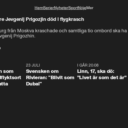
Hem
Serier
Nyheter
Sport
Nöje
Mer
Livsstil
 Jevgenij Prigozjin död i flygkrasch
tersburg från Moskva kraschade och samtliga tio ombord ska h
genij Prigozhin.
n
1:24
23 JULI
1:42
I GÅR 20:08
4:3
n som
Svensken om
Linn, 17, ska dö:
llflyktsort
Rivieran: "Blivit som
”Livet är som det är”
atta
Dubai"