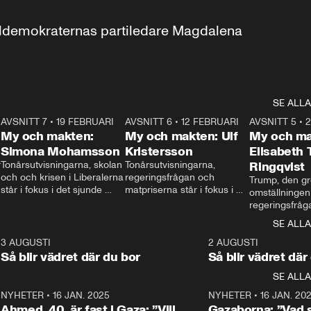
aldemokraternas partiledare Magdalena 
SE ALLA
7
AVSNITT 7
•
19 FEBRUARI
24:30
AVSNITT 6
•
12 FEBRUARI
27:30
AVSNITT 5
•
My och makten:
My och makten: Ulf
My och ma
Simona Mohamsson
Kristersson
Elisabeth
 
Tonårsutvisningarna, skolan 
Tonårsutvisningarna, 
Ringqvist
och och krisen i Liberalerna 
regeringsfrågan och 
Trump, den gr
står i fokus i det sjunde 
matpriserna står i fokus i 
omställningen
avsnittet av ”My och 
det sjätte avsnittet av ”My 
regeringsfråga
makten”. Se när 
och makten”. Se när 
centrum i det 
SE ALLA
Aftonbladets inrikespolitiska 
Aftonbladets inrikespolitiska 
avsnittet av ”
kommentator My 
kommentator My 
6
3 AUGUSTI
1:06
2 AUGUSTI
Makten”. Se nä
Rohwedder ställer 
Rohwedder ställer 
Så blir vädret där du bor
Så blir vädret där
Aftonbladets in
utbildnings- och 
statsminister Ulf Kristersson 
kommentator 
SE ALLA
integrationsminister Simona 
till svars.
Rohwedder stäl
Mohamsson till svars.
Centerpartiets
2
NYHETER
•
16 JAN. 2025
1:01
NYHETER
•
16 JAN. 20
Thand Ring till
Ahmed, 40, är fast i Gaza: ”Vill
Gazaborna: ”Vad s