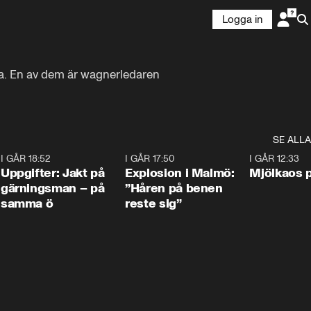
Logga in
a. En av dem är wagnerledaren 
SE ALLA
5
I GÅR 18:52
0:33
I GÅR 17:50
1:10
I GÅR 12:33
Uppgifter: Jakt på
Explosion i Malmö:
Mjölkaos p
gärningsman – på
”Håren på benen
samma ö
reste sig”