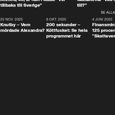
tillbaka till Sverige”
till?”
SE ALLA
3
25 NOV. 2025
31:05
8 OKT. 2025
4:29
4 JUNI 2025
Knutby – Vem
200 sekunder –
Finansmin
mördade Alexandra?
Köttfusket: Se hela
125 procent
programmet här
"Skattever
viktig uppg