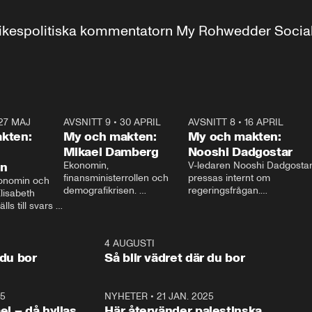
r inrikespolitiska kommentatorn My Rohwedder Soci
27 MAJ
3:51
AVSNITT 9
•
30 APRIL
24:00
AVSNITT 8
•
16 APRIL
25:1
kten:
My och makten:
My och makten:
Mikael Damberg
Nooshi Dadgostar
on
Ekonomin, 
V-ledaren Nooshi Dadgostar
finansministerrollen och 
pressas internt om 
onomin och 
demografikrisen. 
regeringsfrågan.

lisabeth 
Oppositionen ställs till svars 
I Aftonbladets 
ls till svars 
när Socialdemokraternas 
partiledarutfrågning ”My 
stern gästar 
Mikael Damberg gästar My 
och Makten” sätter hon ner 
My och Makten. 
och Makten. 
foten mot kritikerna:

1:06
4 AUGUSTI
1:0
– Vi ställer upp i val. Ska vi 
 du bor
Så blir vädret där du bor
vara med så sitter vi förstås 
25
1:22
NYHETER
•
21 JAN. 2025
0:5
ael – då hyllas
Här återvänder palestinska