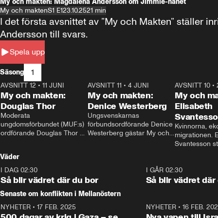
My och makten: Magdalena Andersson om Jimmie-hånet
My och makten
S1 E1
23.10.25
21 min
I det första avsnittet av ”My och Makten” ställe
Andersson till svars.
Spela upp
1
Säsong
AVSNITT 12
•
11 JUNI
26:27
AVSNITT 11
•
4 JUNI
23:40
AVSNITT 10
•
My och makten:
My och makten:
My och ma
Douglas Thor
Denice Westerberg
Elisabeth
Moderata 
Ungsvenskarnas 
Svantess
ungdomsförbundet (MUF:s) 
förbundsordförande Denice 
Kvinnorna, ek
ordförande Douglas Thor 
Westerberg gästar My och 
migrationen. E
gästar My och makten. I 
makten. I avsnittet 
Svantesson stäl
avsnittet diskuteras 
diskuteras migrationsfrågan 
när finansmini
Väder
tonårsutvisningarna och hur 
och hur SD ska locka 
Moderaterna ska locka 
kvinnliga väljare. 
I DAG 02:30
1:06
I GÅR 02:30
väljare till valet i höst. 
Så blir vädret där du bor
Så blir vädret där
Senaste om konflikten i Mellanöstern
NYHETER
•
17 FEB. 2025
0:45
NYHETER
•
16 FEB. 20
500 dagar av krig i Gaza – se
Nya vapen till Isr