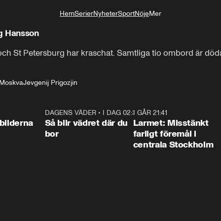
Hem
Serier
Nyheter
Sport
Nöje
Mer
Livsstil
ng Hansson
och St Petersburg har kraschat. Samtliga tio ombord är död
Moskva
Jevgenij Prigozjin
0:31
DAGENS VÄDER
•
I DAG 02:30
1:06
I GÅR 21:41
0:3
bilderna
Så blir vädret där du
Larmet: Misstänkt
bor
farligt föremål i
centrala Stockholm