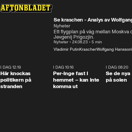
Se kraschen - Analys av Wolfga
Nyheter
Ett flygplan på väg mellan Moskva 
Jevgenij Prigozjin.
Nyheter
•
24.08.23
•
5 min
Vladimir Putin
Krascher
Wolfgang Hansson
I DAG 12:19
0:45
I DAG 10:16
1:26
I DAG 08:20
Här knockas
Per-Inge fast i
Se de nya 
politikern på
hemmet – kan inte
på solen
stranden
komma ut