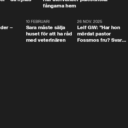
fångarna hem
4:24
10 FEBRUARI
4:13
26 NOV. 2025
8:1
der –
Sara måste sälja
Leif GW: ”Har hon
huset för att ha råd
mördat pastor
med veterinären
Fossmos fru? Svar
nej.”