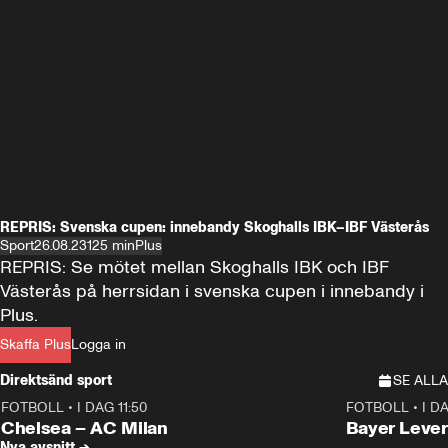
REPRIS: Svenska cupen: innebandy Skoghalls IBK–IBF Västerås
Sport
26.08.23
125 min
Plus
REPRIS: Se mötet mellan Skoghalls IBK och IBF 
Västerås på herrsidan i svenska cupen i innebandy i 
Plus.
Skaffa Plus
Logga in
Direktsänd sport
SE ALLA
FOTBOLL
•
I DAG 11:50
FOTBOLL
•
I D
Plus
Plus
Chelsea – AC Milan
Bayer Lever
Nya avsnitt →