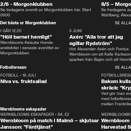
2/6 - Morgonklubben
8/5 – Morg
Se tisdagens avsnitt av Morgonklubben här. Start 
Se fredagens av
09.00. 
Det bästa ur Morgonklubben
SE ALLA
I GÅR 12:20
1:14
5 JUNI
”Höll barnet hemligt”
Axén: ”Alla tror att jag
Wernblooms Keisuke Honda-
ogillar Rydström”
anekdoter i senaste avsnittet av 
Hör Alexander Axén och Pontus 
Morgonklubben
Wernbloom om att Kalle Karlsson 
sparken från Bajen och att Henrik
Rydström tar över
Fotbollsresan
SE ALLA
FOTBOLL
•
16 JULI
0:44
FOTBOLLSRES
Niva vs. fruktsallad
Bakom kulis
skräck: ”Kry
Vad gör man som
med fotbollsres
Wernblooms eskapader
WERNBLOOMS ESKAPADER
•
S4, E2
38:23
WERNBLOOMS 
Wernbloom på match i Malmö – skjutsar
Wernbloom 
Jansson: ”Färdtjänst”
Harvestad 