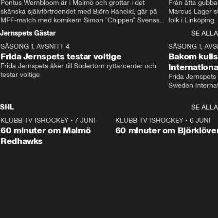
Pontus Wernbloom är i Malmö och grottar i det 
Från åtta gubbar 
skånska självförtroendet med Björn Ranelid, går på 
Marcus Lager sta
MFF-match med komikern Simon ”Chippen” Svensson 
folk i Linköping
och hjälper skadade stjärnbacken Pontus Jansson 
och Wernbloom kl
Jernspets Gästar
SE ALLA
hem. 
SÄSONG 1, AVSNITT 4
13:37
SÄSONG 1, AVS
Frida Jernspets testar voltige
Bakom kuli
Frida Jernspets åker till Södertörn ryttarcenter och 
Internation
testar voltige
Frida Jernspets 
Sweden Interna
SHL
SE ALLA
KLUBB-TV ISHOCKEY
•
7 JUNI
1:02:53
KLUBB-TV ISHOCKEY
•
6 JUNI
1:0
Plus
60 minuter om Malmö
60 minuter om Björklöve
Redhawks