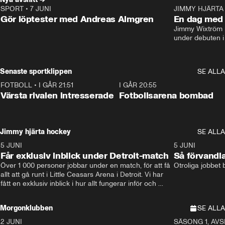
SPORT
•
7 JUNI
16:36
JIMMY HJÄRTA
Gör löptester med Andreas Almgren
En dag med 
Jimmy Wixtröm 
under debuten i
Senaste sportklippen
SE ALLA
FOTBOLL
•
I GÅR 21:51
0:31
I GÅR 20:55
Värsta rivalen intresserade
Fotbollsarena bombad
Jimmy hjärta hockey
SE ALLA
5 JUNI
11:14
5 JUNI
Får exklusiv inblick under Detroit-match
Så förvandl
Över 1 000 personer jobbar under en match, för att få 
Otroliga jobbet
allt att gå runt i Little Ceasars Arena i Detroit. Vi har 
fått en exklusiv inblick i hur allt fungerar inför och 
under match i världens bästa hockeyliga
Morgonklubben
SE ALLA
2 JUNI
SÄSONG 1, AVSN