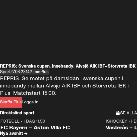
REPRIS: Svenska cupen, innebandy: Älvsjö AIK IBF–Storvreta IBK
Sport
27.08.23
142 min
Plus
REPRIS: Se mötet på damsidan i svenska cupen i 
innebandy mellan Älvsjö AIK IBF och Storvreta IBK i 
Plus. Matchstart 15.00.
Skaffa Plus
Logga in
Direktsänd sport
SE ALLA
FOTBOLL
•
I DAG 11:50
ISHOCKEY
•
I 
Plus
Plus
FC Bayern – Aston Villa FC
Västerås – 
Nya avsnitt →