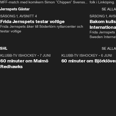
MFF-match med komikern Simon ”Chippen” Svensson 
folk i Linköping
och hjälper skadade stjärnbacken Pontus Jansson 
och Wernbloom kl
Jernspets Gästar
SE ALLA
hem. 
SÄSONG 1, AVSNITT 4
13:37
SÄSONG 1, AVS
Frida Jernspets testar voltige
Bakom kuli
Frida Jernspets åker till Södertörn ryttarcenter och 
Internation
testar voltige
Frida Jernspets 
Sweden Interna
SHL
SE ALLA
KLUBB-TV ISHOCKEY
•
7 JUNI
1:02:53
KLUBB-TV ISHOCKEY
•
6 JUNI
1:0
Plus
60 minuter om Malmö
60 minuter om Björklöve
Redhawks