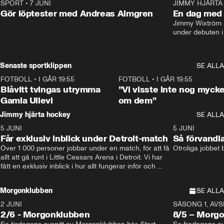
SPORT
•
7 JUNI
16:36
JIMMY HJÄRTA
Gör löptester med Andreas Almgren
En dag med 
Jimmy Wixtröm 
under debuten i
Senaste sportklippen
SE ALLA
FOTBOLL
•
I GÅR 19:55
0:29
FOTBOLL
•
I GÅR 19:55
Blåvitt tvingas utrymma
”Vi visste inte nog mycke
Gamla Ullevi
om dem”
Jimmy hjärta hockey
SE ALLA
5 JUNI
11:14
5 JUNI
Får exklusiv inblick under Detroit-match
Så förvandl
Över 1 000 personer jobbar under en match, för att få 
Otroliga jobbet
allt att gå runt i Little Ceasars Arena i Detroit. Vi har 
fått en exklusiv inblick i hur allt fungerar inför och 
under match i världens bästa hockeyliga
Morgonklubben
SE ALLA
2 JUNI
SÄSONG 1, AVSN
2/6 - Morgonklubben
8/5 – Morg