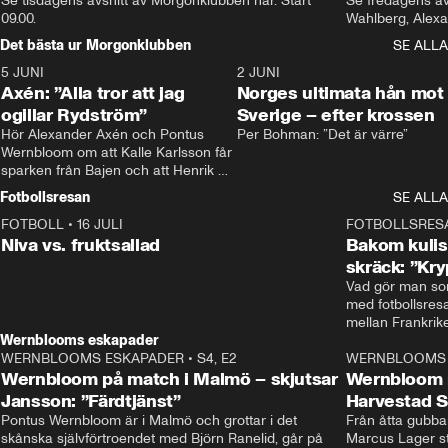
Se tisdagens avsnitt av Morgonklubben här. Start 
Se fredagens av
09.00. 
Det bästa ur Morgonklubben
SE ALLA
5 JUNI
0:44
2 JUNI
Axén: ”Alla tror att jag
Norges ultimata hån mot
ogillar Rydström”
Sverige – efter krossen
Hör Alexander Axén och Pontus 
Per Bohman: ”Det är värre”
Wernbloom om att Kalle Karlsson får 
sparken från Bajen och att Henrik 
Rydström tar över
Fotbollsresan
SE ALLA
FOTBOLL
•
16 JULI
0:44
FOTBOLLSRES
Niva vs. fruktsallad
Bakom kulis
skräck: ”Kry
Vad gör man som
med fotbollsres
Wernblooms eskapader
WERNBLOOMS ESKAPADER
•
S4, E2
38:23
WERNBLOOMS 
Wernbloom på match i Malmö – skjutsar
Wernbloom 
Jansson: ”Färdtjänst”
Harvestad 
Pontus Wernbloom är i Malmö och grottar i det 
Från åtta gubbar 
skånska självförtroendet med Björn Ranelid, går på 
Marcus Lager sta