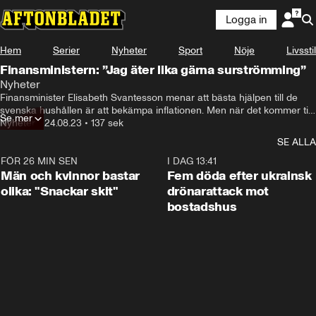
Logga in
Hem
Serier
Nyheter
Sport
Nöje
Livsstil
Finansministern: ”Jag äter lika gärna surströmming”
Nyheter
Finansminister Elisabeth Svantesson menar att bästa hjälpen till de 
svenska hushållen är att bekämpa inflationen. Men när det kommer till 
Se mer
kilopriset på kräftor går hon bet.
Nyheter
•
24.08.23
•
137 sek
SE ALLA
FÖR 26 MIN SEN
1:11
I DAG 13:41
Män och kvinnor bastar
Fem döda efter ukrainsk
olika: "Snackar skit"
drönarattack mot
bostadshus