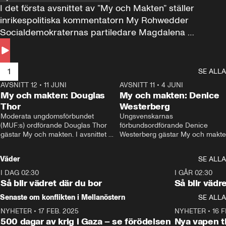
I det första avsnittet av ”My och Makten” ställer 
inrikespolitiska kommentatorn My Rohwedder 
Socialdemokraternas partiledare Magdalena 
Andersson till svars.
1
SE ALLA
AVSNITT 12
•
11 JUNI
26:27
AVSNITT 11
•
4 JUNI
2
My och makten: Douglas
My och makten: Denice
Thor
Westerberg
Moderata ungdomsförbundet 
Ungsvenskarnas 
(MUF:s) ordförande Douglas Thor 
förbundsordförande Denice 
gästar My och makten. I avsnittet 
Westerberg gästar My och makten.
diskuteras tonårsutvisningarna och 
avsnittet diskuteras migrationsfrå
hur Moderaterna ska locka väljare till 
och hur SD ska locka kvinnliga 
Väder
SE ALLA
valet i höst. 
väljare. 
I DAG 02:30
1:06
I GÅR 02:30
Så blir vädret där du bor
Så blir vädr
Senaste om konflikten i Mellanöstern
SE ALLA
NYHETER
•
17 FEB. 2025
0:45
NYHETER
•
16 F
500 dagar av krig i Gaza – se förödelsen
Nya vapen ti