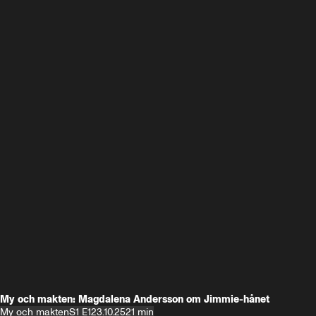
My och makten: Magdalena Andersson om Jimmie-hånet
My och makten
S1 E1
23.10.25
21 min