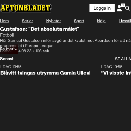
Logga in
Hem
Serier
Nyheter
Sport
Nöje
Livsstil
Gustafson: "Det absoluta målet"
Fotboll
Hör Samuel Gustafson inför avgörandet kvalet mot Aberdeen för att nå 
gruppspelet i Europa League.
Se mer
Fotboll
•
24.08.23
•
106 sek
Senast
SE ALLA
I DAG 19:55
0:29
I DAG 19:55
Blåvitt tvingas utrymma Gamla Ullevi
”Vi visste 