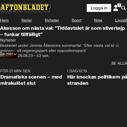
Logga in
Hem
Serier
Nyheter
Sport
Nöje
Livsstil
Åkesson om nästa val: ”Tidöavtalet är som silvertejp
– funkar tillfälligt”
Nyheter
Beskedet under Jimmie Åkessons sommartal: ”Efter nästa val är vi 
antingen ett regeringsparti eller oppositionsparti”
Se mer
Nyheter
•
26.08.23
•
53 sek
SE ALLA
FÖR 21 MIN SEN
0:42
I DAG 12:19
Dramatiska scenen – med
Här knockas politikern p
mirakulöst slut
stranden