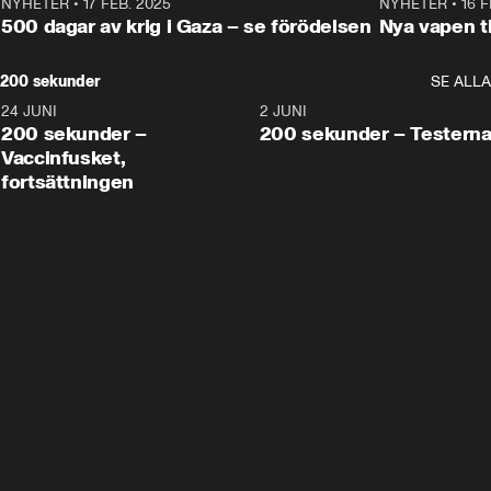
NYHETER
•
17 FEB. 2025
0:45
NYHETER
•
16 F
500 dagar av krig i Gaza – se förödelsen
Nya vapen ti
200 sekunder
SE ALLA
24 JUNI
5:00
2 JUNI
200 sekunder –
200 sekunder – Testern
Vaccinfusket,
fortsättningen