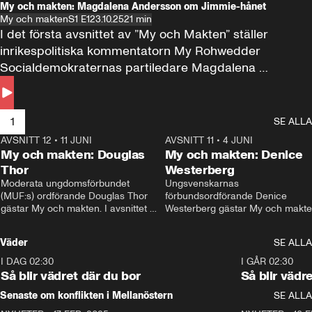
My och makten: Magdalena Andersson om Jimmie-hånet
My och makten
S1 E1
23.10.25
21 min
I det första avsnittet av ”My och Makten” ställer 
inrikespolitiska kommentatorn My Rohwedder 
Socialdemokraternas partiledare Magdalena 
Andersson till svars.
1
SE ALLA
AVSNITT 12
•
11 JUNI
26:27
AVSNITT 11
•
4 JUNI
2
My och makten: Douglas
My och makten: Denice
Thor
Westerberg
Moderata ungdomsförbundet 
Ungsvenskarnas 
(MUF:s) ordförande Douglas Thor 
förbundsordförande Denice 
gästar My och makten. I avsnittet 
Westerberg gästar My och makten.
diskuteras tonårsutvisningarna och 
avsnittet diskuteras migrationsfrå
hur Moderaterna ska locka väljare till 
och hur SD ska locka kvinnliga 
Väder
SE ALLA
valet i höst. 
väljare. 
I DAG 02:30
1:06
I GÅR 02:30
Så blir vädret där du bor
Så blir vädr
Senaste om konflikten i Mellanöstern
SE ALLA