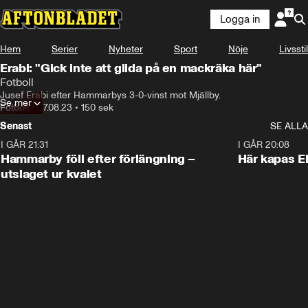
Logga in
Hem
Serier
Nyheter
Sport
Nöje
Livsstil
Erabi: "Gick inte att glida på en mackräka här"
Fotboll
Jusef Erabi efter Hammarbys 3-0-vinst mot Mjällby.
Se mer
Fotboll
•
27.08.23
•
150 sek
Senast
SE ALLA
I GÅR 21:31
1:28
I GÅR 20:08
Hammarby föll efter förlängning –
Här kapas El
utslaget ur kvalet