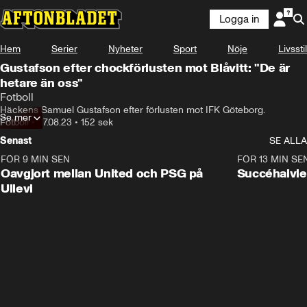
Logga in
Hem
Serier
Nyheter
Sport
Nöje
Livsstil
Gustafson efter chockförlusten mot Blåvitt: "De är
hetare än oss"
Fotboll
Häckens Samuel Gustafson efter förlusten mot IFK Göteborg.
Se mer
Fotboll
•
27.08.23
•
152 sek
Senast
SE ALLA
FÖR 9 MIN SEN
1:22
FÖR 13 MIN SE
Oavgjort mellan United och PSG på
Succéhalvle
Ullevi