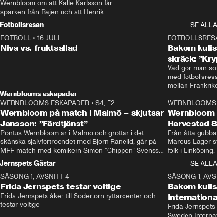
Wernbloom om att Kalle Karlsson får 
sparken från Bajen och att Henrik 
Rydström tar över
Fotbollsresan
SE ALLA
FOTBOLL
•
16 JULI
0:44
FOTBOLLSRES
Niva vs. fruktsallad
Bakom kulis
skräck: ”Kry
Vad gör man som
med fotbollsres
Wernblooms eskapader
WERNBLOOMS ESKAPADER
•
S4, E2
38:23
WERNBLOOMS 
Wernbloom på match i Malmö – skjutsar
Wernbloom 
Jansson: ”Färdtjänst”
Harvestad 
Pontus Wernbloom är i Malmö och grottar i det 
Från åtta gubbar 
skånska självförtroendet med Björn Ranelid, går på 
Marcus Lager sta
MFF-match med komikern Simon ”Chippen” Svensson 
folk i Linköping
och hjälper skadade stjärnbacken Pontus Jansson 
och Wernbloom kl
Jernspets Gästar
SE ALLA
hem. 
SÄSONG 1, AVSNITT 4
13:37
SÄSONG 1, AVS
Frida Jernspets testar voltige
Bakom kuli
Frida Jernspets åker till Södertörn ryttarcenter och 
Internation
testar voltige
Frida Jernspets 
Sweden Interna