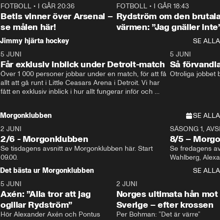
FOTBOLL
•
I GÅR 20:36
1:30
FOTBOLL
•
I GÅR 18:43
Betis vinner över Arsenal –
Rydström om den brutal
se målen här!
värmen: ”Jag gnäller inte
Jimmy hjärta hockey
SE ALLA
5 JUNI
11:14
5 JUNI
Får exklusiv inblick under Detroit-match
Så förvandl
Över 1 000 personer jobbar under en match, för att få 
Otroliga jobbet
allt att gå runt i Little Ceasars Arena i Detroit. Vi har 
fått en exklusiv inblick i hur allt fungerar inför och 
under match i världens bästa hockeyliga
Morgonklubben
SE ALLA
2 JUNI
SÄSONG 1, AVSN
2/6 - Morgonklubben
8/5 – Morg
Se tisdagens avsnitt av Morgonklubben här. Start 
Se fredagens av
09.00. 
Det bästa ur Morgonklubben
SE ALLA
5 JUNI
0:44
2 JUNI
Axén: ”Alla tror att jag
Norges ultimata hån mot
ogillar Rydström”
Sverige – efter krossen
Hör Alexander Axén och Pontus 
Per Bohman: ”Det är värre”