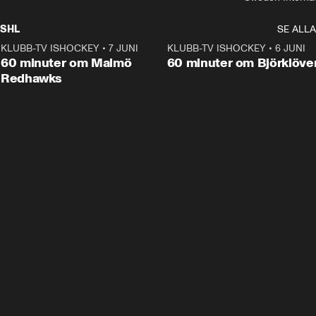
SHL
SE ALLA
KLUBB-TV ISHOCKEY
•
7 JUNI
1:02:53
KLUBB-TV ISHOCKEY
•
6 JUNI
1:0
Plus
60 minuter om Malmö
60 minuter om Björklöve
Redhawks