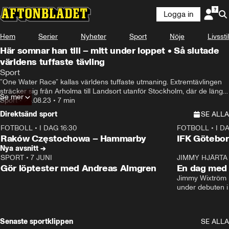
Logga in
Hem
Serier
Nyheter
Sport
Nöje
Livsstil
Här somnar han till – mitt under loppet • Så slutade
världens tuffaste tävling
Sport
”One Water Race” kallas världens tuffaste utmaning. Extremtävlingen 
sträcker sig från Arholma till Landsort utanför Stockholm, där de längs 
Se mer
vägen ska passera ett gäng utsatta kontroller. Här är 
Sport
•
28.08.23
•
7 min
sammanfattningen från tävlingen och vilket lag som vann.
Direktsänd sport
SE ALLA
FOTBOLL
•
I DAG 16:30
FOTBOLL
•
I D
Plus
Plus
Raków Częstochowa – Hammarby
IFK Götebor
Nya avsnitt →
SPORT
•
7 JUNI
16:36
JIMMY HJÄRTA
Gör löptester med Andreas Almgren
En dag med 
Jimmy Wixtröm 
under debuten i
Senaste sportklippen
SE ALLA