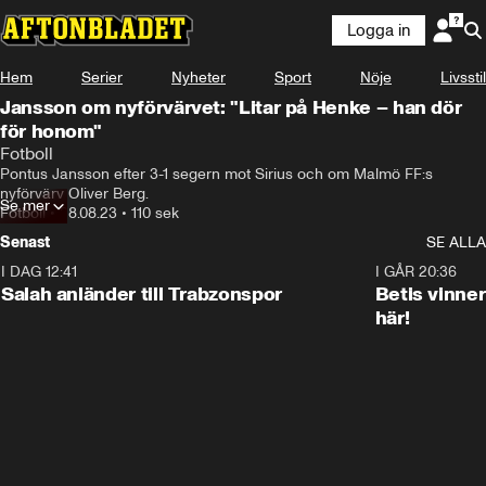
Logga in
Hem
Serier
Nyheter
Sport
Nöje
Livsstil
Jansson om nyförvärvet: "Litar på Henke – han dör
för honom"
Fotboll
Pontus Jansson efter 3-1 segern mot Sirius och om Malmö FF:s 
nyförvärv Oliver Berg.
Se mer
Fotboll
•
28.08.23
•
110 sek
Senast
SE ALLA
I DAG 12:41
0:42
I GÅR 20:36
Salah anländer till Trabzonspor
Betis vinne
här!