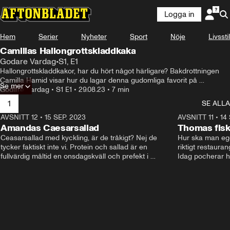
Logga in
Hem
Serier
Nyheter
Sport
Nöje
Livsstil
Camillas Hallongrottskladdkaka
Godare Vardag
•
S1, E1
Hallongrottskladdkakor, har du hört något härligare? Bakdrottningen 
Camilla Hamid visar hur du lagar denna gudomliga favorit på 
Se mer
fikabordet.
Godare Vardag
•
S1 E1
•
29.08.23
•
7 min
1
SE ALLA
AVSNITT 12
•
15 SEP. 2023
7:59
AVSNITT 11
•
14
Amandas Caesarsallad
Thomas fis
Ceasarsallad med kyckling, är de tråkigt? Nej de 
Hur ska man egen
tycker faktiskt inte vi. Protein och sallad är en 
riktigt restaura
fullvärdig måltid en onsdagskväll och prefekt i 
Idag pocherar h
matlåda. Se när Amanda Wiger gör sin version av 
äggsås och pre
denna klassiker.