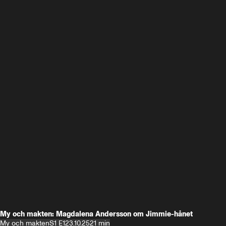
My och makten: Magdalena Andersson om Jimmie-hånet
My och makten
S1 E1
23.10.25
21 min