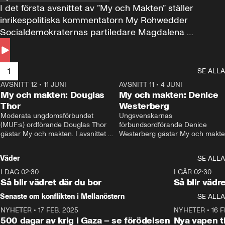
I det första avsnittet av ”My och Makten” ställer 
inrikespolitiska kommentatorn My Rohwedder 
Socialdemokraternas partiledare Magdalena 
Andersson till svars.
1
SE ALLA
AVSNITT 12
•
11 JUNI
26:27
AVSNITT 11
•
4 JUNI
2
My och makten: Douglas
My och makten: Denice
Thor
Westerberg
Moderata ungdomsförbundet 
Ungsvenskarnas 
(MUF:s) ordförande Douglas Thor 
förbundsordförande Denice 
gästar My och makten. I avsnittet 
Westerberg gästar My och makten.
diskuteras tonårsutvisningarna och 
avsnittet diskuteras migrationsfrå
hur Moderaterna ska locka väljare till 
och hur SD ska locka kvinnliga 
Väder
SE ALLA
valet i höst. 
väljare. 
I DAG 02:30
1:06
I GÅR 02:30
Så blir vädret där du bor
Så blir vädr
Senaste om konflikten i Mellanöstern
SE ALLA
NYHETER
•
17 FEB. 2025
0:45
NYHETER
•
16 F
500 dagar av krig i Gaza – se förödelsen
Nya vapen ti