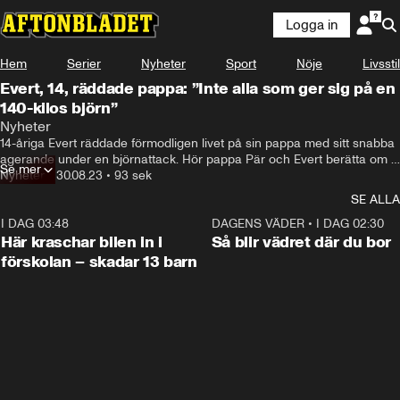
Logga in
Hem
Serier
Nyheter
Sport
Nöje
Livsstil
Evert, 14, räddade pappa: ”Inte alla som ger sig på en
140-kilos björn”
Jag tror han räddade livet på mig där och då, helt enkelt.
Nyheter
14-åriga Evert räddade förmodligen livet på sin pappa med sitt snabba 
agerande under en björnattack. Hör pappa Pär och Evert berätta om 
Se mer
den dramatiska händelsen.
Nyheter
•
30.08.23
•
93 sek
SE ALLA
I DAG 03:48
0:29
DAGENS VÄDER
•
I DAG 02:30
Här kraschar bilen in i
Så blir vädret där du bor
förskolan – skadar 13 barn