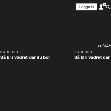
Logga in
SE ALLA
6
3 AUGUSTI
1:06
2 AUGUSTI
Så blir vädret där du bor
Så blir vädret där