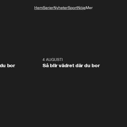
Hem
Serier
Nyheter
Sport
Nöje
Mer
Livsstil
1:06
4 AUGUSTI
1:0
 du bor
Så blir vädret där du bor