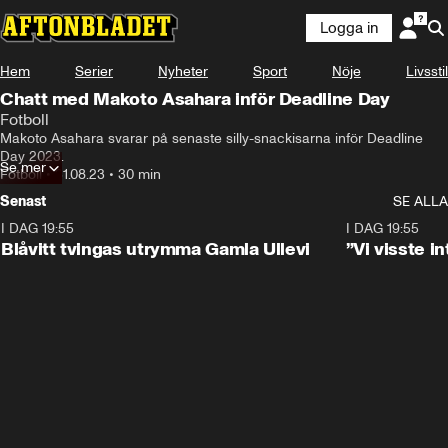
Logga in
Hem
Serier
Nyheter
Sport
Nöje
Livsstil
Chatt med Makoto Asahara inför Deadline Day
Fotboll
Makoto Asahara svarar på senaste silly-snackisarna inför Deadline 
Day 2023.
Se mer
Fotboll
•
31.08.23
•
30 min
Senast
SE ALLA
I DAG 19:55
0:29
I DAG 19:55
Blåvitt tvingas utrymma Gamla Ullevi
”Vi visste 