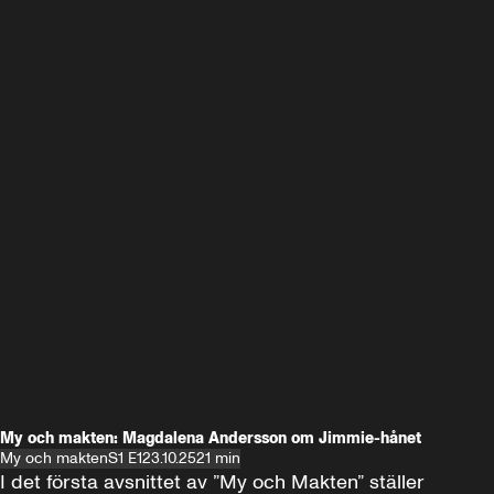
My och makten: Magdalena Andersson om Jimmie-hånet
My och makten
S1 E1
23.10.25
21 min
I det första avsnittet av ”My och Makten” ställer 