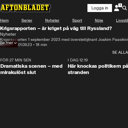
Logga in
Hem
Serier
Nyheter
Sport
Nöje
Livsstil
Krigsrapporten – är kriget på väg till Ryssland?
Nyheter
Krigsrapporten 1 september 2023 med överstelöjtnant Joakim Paasikivi
Se mer
Nyheter
•
01.09.23
•
18 min
SE ALLA
FÖR 27 MIN SEN
0:42
I DAG 12:19
Dramatiska scenen – med
Här knockas politikern p
mirakulöst slut
stranden