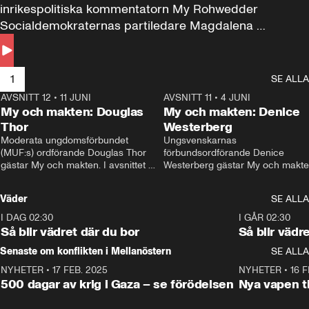
inrikespolitiska kommentatorn My Rohwedder 
Socialdemokraternas partiledare Magdalena 
Andersson till svars.
1
SE ALLA
AVSNITT 12
•
11 JUNI
26:27
AVSNITT 11
•
4 JUNI
2
My och makten: Douglas
My och makten: Denice
Thor
Westerberg
Moderata ungdomsförbundet 
Ungsvenskarnas 
(MUF:s) ordförande Douglas Thor 
förbundsordförande Denice 
gästar My och makten. I avsnittet 
Westerberg gästar My och makten.
diskuteras tonårsutvisningarna och 
avsnittet diskuteras migrationsfrå
hur Moderaterna ska locka väljare till 
och hur SD ska locka kvinnliga 
Väder
SE ALLA
valet i höst. 
väljare. 
I DAG 02:30
1:06
I GÅR 02:30
Så blir vädret där du bor
Så blir vädr
Senaste om konflikten i Mellanöstern
SE ALLA
NYHETER
•
17 FEB. 2025
0:45
NYHETER
•
16 F
500 dagar av krig i Gaza – se förödelsen
Nya vapen ti