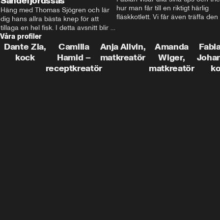
Sandefjordssås
hur man får till en riktigt härlig 
Häng med Thomas Sjögren och lär 
fläskkotlett. Vi får även träffa den 
dig hans allra bästa knep för att 
före detta schlagerkungen Fredrik
tillaga en hel fisk. I detta avsnitt blir 
som lämnat stan och sadlat om till
Våra profiler
de helstekt rödtunga med 
grisbonde på Gotland.
sandefjordssås och en magisk sallad 
Dante Zia,
Camilla
Anja Allvin,
Amanda
Fabia
på pepparrot och äpple.
kock
Hamid –
matkreatör
Wiger,
Joha
receptkreatör
matkreatör
k