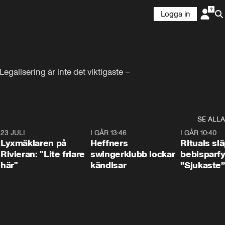
Logga in
galisering är inte det viktigaste – 
SE ALLA
7
23 JULI
2:02
I GÅR 13:46
0:55
I GÅR 10:40
Lyxmäklaren på
Heffners
Rituals sl
Rivieran: "Lite friare
swingerklubb lockar
bebisparf
här"
kändisar
”Sjukaste”