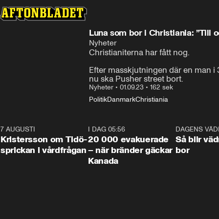
Luna som bor i Christiania: ”Till
Nyheter
Christianiterna har fått nog. 

Efter masskjutningen där en man i 30
nu ska Pusher street bort.
Nyheter
•
01.09.23
•
162 sek
Politik
Danmark
Christiania
7 AUGUSTI
0:42
I DAG 05:56
0:38
DAGENS VÄD
Kristersson om Tidö-
20 000 evakuerade
Så blir väd
sprickan i vårdfrågan
– när bränder gäckar
bor
Kanada