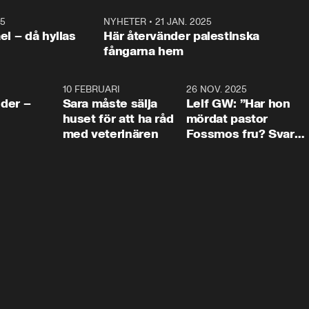
25
1:22
NYHETER
•
21 JAN. 2025
0:5
ael – då hyllas
Här återvänder palestinska
fångarna hem
4:24
10 FEBRUARI
4:13
26 NOV. 2025
8:1
der –
Sara måste sälja
Leif GW: ”Har hon
huset för att ha råd
mördat pastor
med veterinären
Fossmos fru? Svar
nej.”