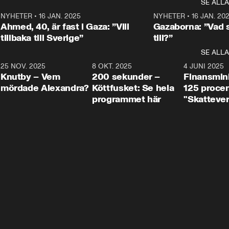
SE ALLA
integrationsminister Simona 
till svars.
Rohwedder stäl
Mohamsson till svars.
Centerpartiets
2
NYHETER
•
16 JAN. 2025
1:01
NYHETER
•
16 JAN. 20
Thand Ring till
Ahmed, 40, är fast i Gaza: ”Vill
Gazaborna: ”Vad s
tillbaka till Sverige”
till?”
SE ALLA
3
25 NOV. 2025
31:05
8 OKT. 2025
4:29
4 JUNI 2025
Knutby – Vem
200 sekunder –
Finansmin
mördade Alexandra?
Köttfusket: Se hela
125 procent
programmet här
"Skattever
viktig uppg