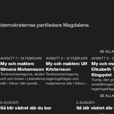
aldemokraternas partiledare Magdalena 
SE ALLA
7
AVSNITT 7
•
19 FEBRUARI
24:30
AVSNITT 6
•
12 FEBRUARI
27:30
AVSNITT 5
•
My och makten:
My och makten: Ulf
My och ma
Simona Mohamsson
Kristersson
Elisabeth
 
Tonårsutvisningarna, skolan 
Tonårsutvisningarna, 
Ringqvist
och och krisen i Liberalerna 
regeringsfrågan och 
Trump, den gr
står i fokus i det sjunde 
matpriserna står i fokus i 
omställningen
avsnittet av ”My och 
det sjätte avsnittet av ”My 
regeringsfråga
makten”. Se när 
och makten”. Se när 
centrum i det 
SE ALLA
Aftonbladets inrikespolitiska 
Aftonbladets inrikespolitiska 
avsnittet av ”
kommentator My 
kommentator My 
6
6 AUGUSTI
1:06
5 AUGUSTI
Makten”. Se nä
Rohwedder ställer 
Rohwedder ställer 
Så blir vädret där du bor
Så blir vädret där
Aftonbladets in
utbildnings- och 
statsminister Ulf Kristersson 
kommentator 