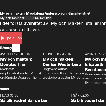
My och makten: Magdalena Andersson om Jimmie-hånet
My och makten
S1 E1
23.10.25
21 min
I det första avsnittet av ”My och Makten” ställe
Andersson till svars.
Spela upp
1
Säsong
AVSNITT 12
•
11 JUNI
26:27
AVSNITT 11
•
4 JUNI
23:40
AVSNITT 10
•
My och makten:
My och makten:
My och ma
Douglas Thor
Denice Westerberg
Elisabeth
Moderata 
Ungsvenskarnas 
Svantess
ungdomsförbundet (MUF:s) 
förbundsordförande Denice 
Kvinnorna, ek
ordförande Douglas Thor 
Westerberg gästar My och 
migrationen. E
gästar My och makten. I 
makten. I avsnittet 
Svantesson stäl
avsnittet diskuteras 
diskuteras migrationsfrågan 
när finansmini
Väder
tonårsutvisningarna och hur 
och hur SD ska locka 
Moderaterna ska locka 
kvinnliga väljare. 
I DAG 02:30
1:06
I GÅR 02:30
väljare till valet i höst. 
Så blir vädret där du bor
Så blir vädret där