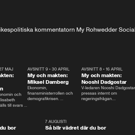
r inrikespolitiska kommentatorn My Rohwedder Soci
27 MAJ
3:51
AVSNITT 9
•
30 APRIL
24:00
AVSNITT 8
•
16 APRIL
25:1
kten:
My och makten:
My och makten:
Mikael Damberg
Nooshi Dadgostar
on
Ekonomin, 
V-ledaren Nooshi Dadgostar
finansministerrollen och 
pressas internt om 
onomin och 
demografikrisen. 
regeringsfrågan.

lisabeth 
Oppositionen ställs till svars 
I Aftonbladets 
ls till svars 
när Socialdemokraternas 
partiledarutfrågning ”My 
stern gästar 
Mikael Damberg gästar My 
och Makten” sätter hon ner 
My och Makten. 
och Makten. 
foten mot kritikerna:

1:06
7 AUGUSTI
1:0
– Vi ställer upp i val. Ska vi 
 du bor
Så blir vädret där du bor
vara med så sitter vi förstås 