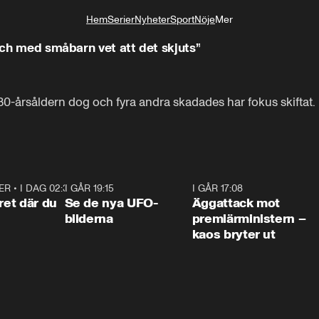
Hem
Serier
Nyheter
Sport
Nöje
Mer
Livsstil
 och med småbarn vet att det skjuts”
-årsåldern dog och fyra andra skadades har fokus skiftat. Le
ER
•
I DAG 02:30
1:06
I GÅR 19:15
0:36
I GÅR 17:08
0:3
ret där du
Se de nya UFO-
Äggattack mot
bilderna
premiärministern –
kaos bryter ut