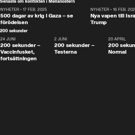
Senaste om konflikten i Mellanöstern
NYHETER
•
17 FEB. 2025
0:45
NYHETER
•
16 FEB. 20
500 dagar av krig i Gaza – se
Nya vapen till Isr
förödelsen
Trump
200 sekunder
24 JUNI
5:00
2 JUNI
4:23
20 APRIL
200 sekunder –
200 sekunder –
200 sekun
Vaccinfusket,
Testerna
Normal
fortsättningen