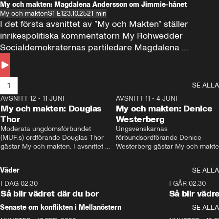
My och makten: Magdalena Andersson om Jimmie-hånet
My och makten
S1 E1
23.10.25
21 min
I det första avsnittet av ”My och Makten” ställer 
inrikespolitiska kommentatorn My Rohwedder 
Socialdemokraternas partiledare Magdalena 
Andersson till svars.
1
SE ALLA
AVSNITT 12
•
11 JUNI
26:27
AVSNITT 11
•
4 JUNI
2
My och makten: Douglas
My och makten: Denice
Thor
Westerberg
Moderata ungdomsförbundet 
Ungsvenskarnas 
(MUF:s) ordförande Douglas Thor 
förbundsordförande Denice 
gästar My och makten. I avsnittet 
Westerberg gästar My och makten.
diskuteras tonårsutvisningarna och 
avsnittet diskuteras migrationsfrå
hur Moderaterna ska locka väljare till 
och hur SD ska locka kvinnliga 
Väder
SE ALLA
valet i höst. 
väljare. 
I DAG 02:30
1:06
I GÅR 02:30
Så blir vädret där du bor
Så blir vädr
Senaste om konflikten i Mellanöstern
SE ALLA