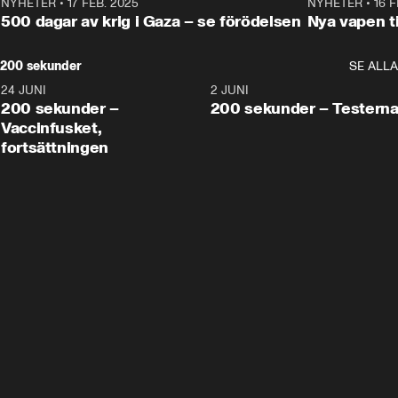
NYHETER
•
17 FEB. 2025
0:45
NYHETER
•
16 F
500 dagar av krig i Gaza – se förödelsen
Nya vapen ti
200 sekunder
SE ALLA
24 JUNI
5:00
2 JUNI
200 sekunder –
200 sekunder – Testern
Vaccinfusket,
fortsättningen