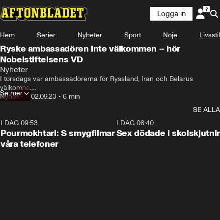
Logga in
Hem
Serier
Nyheter
Sport
Nöje
Livsstil
Ryske ambassadören inte välkommen – hör
Nobelstiftelsens VD
Nyheter
I torsdags var ambassadörerna för Ryssland, Iran och Belarus 
välkomna.

Se mer
Nyheter
•
02.09.23
•
6 min
Men nu backar Nobelstiftelsen från beslutet att bjuda in dem till 
SE ALLA
prisceremonierna.
I DAG 09:53
1:36
I DAG 06:40
Pourmokhtari: S smygfilmar
Sex dödade i skolskjutni
våra telefoner