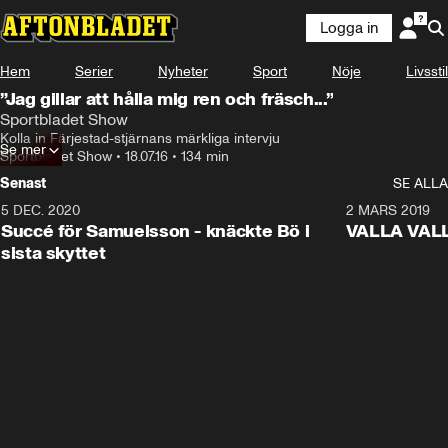
Logga in
Hem
Serier
Nyheter
Sport
Nöje
Livsstil
”Jag gillar att hålla mig ren och fräsch...”
Sportbladet Show
Kolla in Färjestad-stjärnans märkliga intervju
Se mer
Sportbladet Show
•
18.07.16
•
134 min
Senast
SE ALLA
5 DEC. 2020
1:01
2 MARS 2019
Succé för Samuelsson - knäckte Bö i
VALLA VALLA:
sista skyttet