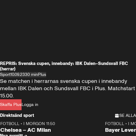
REPRIS: Svenska cupen, innebandy: IBK Dalen–Sundsvall FBC
(herrar)
Sport
10.09.23
30 min
Plus
Se matchen i herrarnas svenska cupen i innebandy 
mellan IBK Dalen och Sundsvall FBC i Plus. Matchstart 
15.00.
Skaffa Plus
Logga in
Direktsänd sport
SE ALLA
FOTBOLL
•
I MORGON 11:50
FOTBOLL
•
I M
Plus
Plus
Chelsea – AC Milan
Bayer Lever
Nya avsnitt →