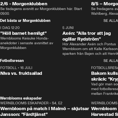
2/6 - Morgonklubben
8/5 – Morg
Se tisdagens avsnitt av Morgonklubben här. Start 
Se fredagens av
09.00. 
Det bästa ur Morgonklubben
SE ALLA
I DAG 12:20
1:14
5 JUNI
”Höll barnet hemligt”
Axén: ”Alla tror att jag
Wernblooms Keisuke Honda-
ogillar Rydström”
anekdoter i senaste avsnittet av 
Hör Alexander Axén och Pontus 
Morgonklubben
Wernbloom om att Kalle Karlsson 
sparken från Bajen och att Henrik
Rydström tar över
Fotbollsresan
SE ALLA
FOTBOLL
•
16 JULI
0:44
FOTBOLLSRES
Niva vs. fruktsallad
Bakom kulis
skräck: ”Kry
Vad gör man som
med fotbollsres
Wernblooms eskapader
WERNBLOOMS ESKAPADER
•
S4, E2
38:23
WERNBLOOMS 
Wernbloom på match i Malmö – skjutsar
Wernbloom 
Jansson: ”Färdtjänst”
Harvestad 