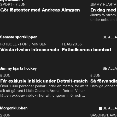
SPORT
•
7 JUNI
16:36
JIMMY HJÄRTA
Gör löptester med Andreas Almgren
En dag med 
Jimmy Wixtröm 
under debuten i
Senaste sportklippen
SE ALLA
FOTBOLL
•
FÖR 5 MIN SEN
0:31
I DAG 20:55
Värsta rivalen intresserade
Fotbollsarena bombad
Jimmy hjärta hockey
SE ALLA
5 JUNI
11:14
5 JUNI
Får exklusiv inblick under Detroit-match
Så förvandl
Över 1 000 personer jobbar under en match, för att få 
Otroliga jobbet
allt att gå runt i Little Ceasars Arena i Detroit. Vi har 
fått en exklusiv inblick i hur allt fungerar inför och 
under match i världens bästa hockeyliga
Morgonklubben
SE ALLA
2 JUNI
SÄSONG 1, AVSN