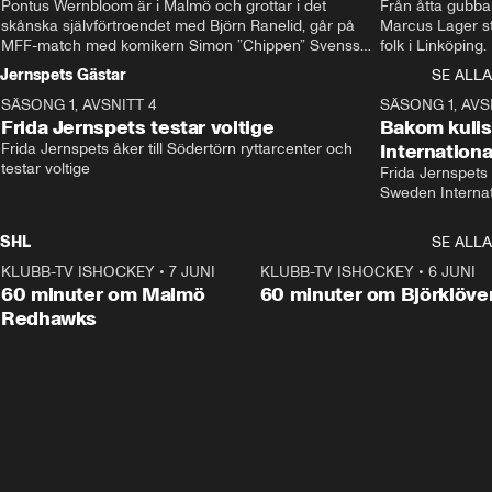
Pontus Wernbloom är i Malmö och grottar i det 
Från åtta gubbar 
skånska självförtroendet med Björn Ranelid, går på 
Marcus Lager sta
MFF-match med komikern Simon ”Chippen” Svensson 
folk i Linköping
och hjälper skadade stjärnbacken Pontus Jansson 
och Wernbloom kl
Jernspets Gästar
SE ALLA
hem. 
SÄSONG 1, AVSNITT 4
13:37
SÄSONG 1, AVS
Frida Jernspets testar voltige
Bakom kuli
Frida Jernspets åker till Södertörn ryttarcenter och 
Internation
testar voltige
Frida Jernspets 
Sweden Interna
SHL
SE ALLA
KLUBB-TV ISHOCKEY
•
7 JUNI
1:02:53
KLUBB-TV ISHOCKEY
•
6 JUNI
1:0
Plus
60 minuter om Malmö
60 minuter om Björklöve
Redhawks