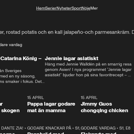
Hem
Serier
Nyheter
Sport
Nöje
Mer
Livsstil
r, rostad potatis och en kall jalapeño-och parmesankräm. De
dare vardag
Catarina König –
Jennie lagar asiatiskt
Häng med Jennie Walldén på en smarrig resa 
genom Asien! I nya programmet ”Jennie lagar 
ån Sveriges 
asiatiskt” bjuder hon på sina favoritrecept – 
 med en ny säsong, 
från fräscha vietnamesiska sommarrullar till 
s smaker i fokus. Det 
krispig koreansk Bibimbap. Massor av smak, 
ingel, julfavoriter och 
smarta tips och matglädje utlovas!
rns fester till succé.
1:29
15 APRIL
0:53
15 APRIL
1:2
ar
Pappa lagar godare
Jimmy Guos
 i skogen
mat än mamma
chongqing chicken
DANTE ZIA!
16:10
•
GODARE KNACKAR PÅ
S1, E1
26:05
•
S1, E3
GODARE VARDAG
•
S1, E8
9:2