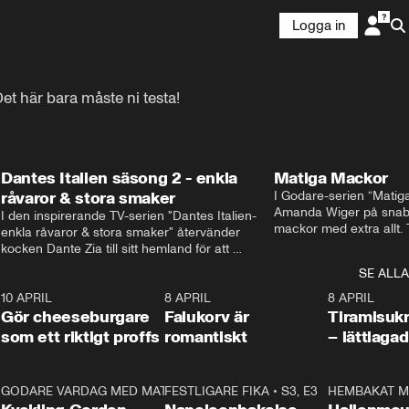
Logga in
t här bara måste ni testa!
Dantes Italien säsong 2 - enkla
Matiga Mackor
råvaror & stora smaker
I Godare-serien “Matig
Amanda Wiger på snabb
I den inspirerande TV-serien "Dantes Italien- 
mackor med extra allt. 
enkla råvaror & stora smaker" återvänder 
traditionella smörgåsarn
kocken Dante Zia till sitt hemland för att 
lunchmacka med chili ch
fördjupa sig i de kulinariska traditioner som 
SE ALLA
italiensk variant med vi
definierat Italiens själ. Denna säsong utforskar 
festliga snittar som gar
0
10 APRIL
Dante regionen Emilia-Romagna och staden 
2:04
8 APRIL
0:43
8 APRIL
Gör cheeseburgare
Parma, där han upptäcker den genuina 
Falukorv är
Tiramisuk
matfilosofin Cucina Povera.
som ett riktigt proffs
romantiskt
– lättlaga
2
GODARE VARDAG MED MATTIAS LARSSON
11:35
FESTLIGARE FIKA
•
S1, E6
•
S3, E3
13:18
HEMBAKAT M