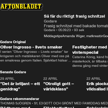
Så får du riktigt frasig schnitzel
Godare
Frasig schnitzel med bakade tomate
Godare
•
05.09.23
•
93 sek
Middagstips
Amanda Wiger, matkreatör
Go
Godare Original
Oliver Ingrosso - livets smaker
Festligheter med 
I serien ”Oliver Ingrosso – Livets smaker” tar 
vinterspecial
krögaren och matälskaren Oliver med oss på 
Catarina König, känd fr
en smakresa genom Italien. Självklart hälsar 
mästerkock, är tillbaka
brodern Benjamin Ingrosso på i Rom.
denna gång med vintern
blir småplock till glöggm
Senaste Godare
enkla knep som gör vinte
29 APRIL
0:50
22 APRIL
1:00
22 APRIL
”Det är briljant – ett
”Otroligt gott –
Erik plock
genidrag”
världsklass”
vildsallad
Godare rekommenderar
THOMAS SJÖGREN
•
S1, E3
13:56
GOTT OCH GRÖNT MED FABBE
12:17
MIDDAG MED 
•
S2, E2