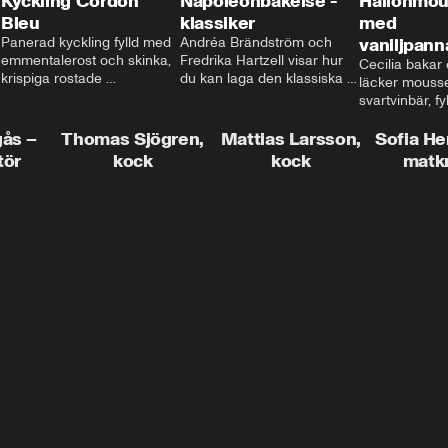
Kyckling Cordon
Napoleonbakelse -
Hallonmou
Bleu
klassiker
med
Panerad kyckling fylld med 
Andréa Brändström och 
vaniljpann
emmentalerost och skinka, 
Fredrika Hartzell visar hur 
Cecilia bakar e
krispiga rostade 
du kan laga den klassiska 
läcker mousse
salviapotatisar och hela 
napoleonbakelsen. En 
svartvinbär, fy
härligheten toppad med 
elegant och läcker efterrätt 
silkeslen vani
brynt smör och ärtor... Låter 
som imponerar vid varje 
gås –
Thomas Sjögren,
Mattias Larsson,
som vilar ova
Sofia He
det inte som en given succé 
tillfälle!
smulbotten. H
tör
kock
kock
matk
på middagsbordet i veckan? 
allting med va
Mattias visar dig alla tips 
vit chokladgrä
och trix för att du ska lyckas 
dig bästa tipse
med middagen.
dekorera en tår
snyggt!