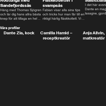
Rödtunga med
Fläskkotletter i
Salsiccial
Sandefjordssås
svampsås
I det här avsni
Dante en magi
Häng med Thomas Sjögren 
Fabian visar alla sina tips 
lasagne, gjord
och lär dig hans allra bästa 
och tricks hur man får till en 
med krämig b
knep för att tillaga en hel 
riktigt härlig fläskkotlett. Vi 
toppad med ma
fisk. I detta avsnitt blir de 
får även träffa den före 
Missa inte det
helstekt rödtunga med 
detta schlagerkungen 
Våra profiler
sandefjordssås och en 
Fredrik som lämnat stan 
Dante Zia, kock
Camilla Hamid –
Anja Allvin,
magisk sallad på pepparrot 
och sadlat om till grisbonde 
receptkreatör
matkreatör
och äpple.
på Gotland.