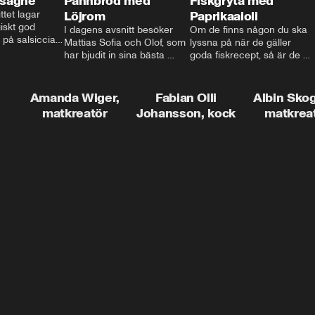
asagne
Pannbröd med
Fiskgryta med
ttet lagar 
Löjrom
Paprikaaioli
skt god 
I dagens avsnitt besöker 
Om de finns någon du ska 
 på salsiccia 
Mattias Sofia och Olof, som 
lyssna på när de gäller 
echamel och 
har bjudit in sina bästa 
goda fiskrecept, så är de 
ssa god ost. 
vänner Jessica och Roger, 
Thomas Sjögren. I det här 
ta!
för en trevlig middag. Han 
avsnittet får du receptet på 
visar hur man skapar en 
livets fiskgryta. Den perfekta 
Amanda Wiger,
Fabian Olli
Albin Sko
riktig restaurangupplevelse 
vardagsmatsfavoriten som 
matkreatör
Johansson, kock
matkrea
hemma, dom där extra 
funkar lika bra alla dagar i 
detaljerna som gör stor 
veckan.
skillnad och lyfta middagen 
till nästa nivå.