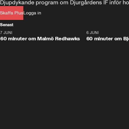
Djupdykande program om Djurgårdens IF inför ho
Skaffa Plus
Logga in
Senast
7 JUNI
1:02:53
6 JUNI
Plus
60 minuter om Malmö Redhawks
60 minuter om Bj