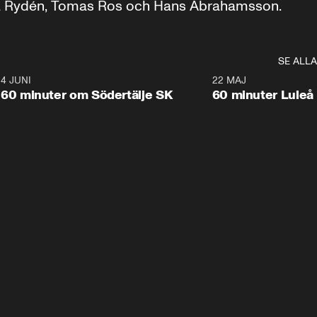
na Rydén, Tomas Ros och Hans Abrahamsson.
SE ALLA
8
4 JUNI
1:01:47
22 MAJ
Plus
Plus
60 minuter om Södertälje SK
60 minuter Luleå