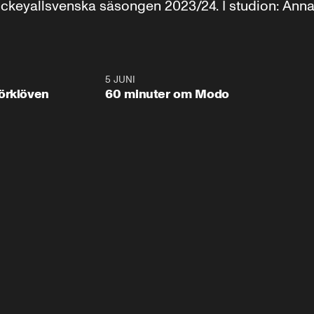
ckeyallsvenska säsongen 2023/24. I studion: An
1:00:59
5 JUNI
1:03:1
Plus
örklöven
60 minuter om Modo