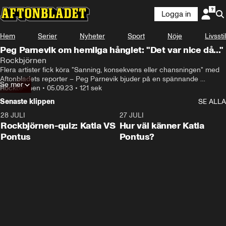
Logga in
Hem
Serier
Nyheter
Sport
Nöje
Livsstil
Peg Parnevik om hemliga hånglet: "Det var nice då..."
Rockbjörnen
Flera artister fick köra "Sanning, konsekvens eller chansningen" med 
Aftonbladets reporter – Peg Parnevik bjuder på en spännande 
Se mer
hemlighet.
Rockbjörnen
•
05.09.23
•
121 sek
Senaste klippen
SE ALLA
28 JULI
0:15
27 JULI
Rockbjörnen-quiz: Katia VS
Hur väl känner Katia
Pontus
Pontus?